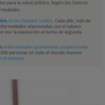
idos para la salud pública. Según los Centros
fermedades:
ible
en los Estados Unidos
. Cada año, más de
nfermedades relacionadas con el tabaco
cen por la exposición al humo de segunda
ás
enfermedades pulmonares ocupacionales
90,000 personas en todo el mundo mueren
l al asbesto
.