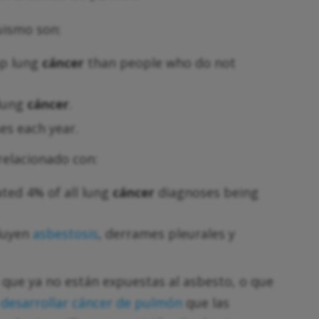
uismo son:
op lung
cáncer
than people who do not
 lung
cáncer
.
es each year.
 relacionado con:
ated 4% of all lung
cáncer
diagnoses being
cluyen
asbestosis
, derrames pleurales y
 que ya no están expuestas al asbesto, o que
 desarrollar cáncer de pulmón
que las