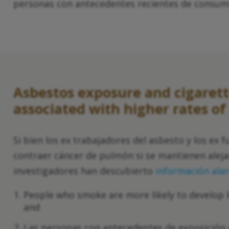
personas con antecedentes recientes de consumo 
Asbestos exposure and cigaret
associated with higher rates o
Si bien los ex trabajadores del asbesto y los ex
contraer cáncer de pulmón si se mantienen alejad
investigadores han descubierto
información ala
People who smoke are more likely to develop
and
Las personas con antecedentes de exposición