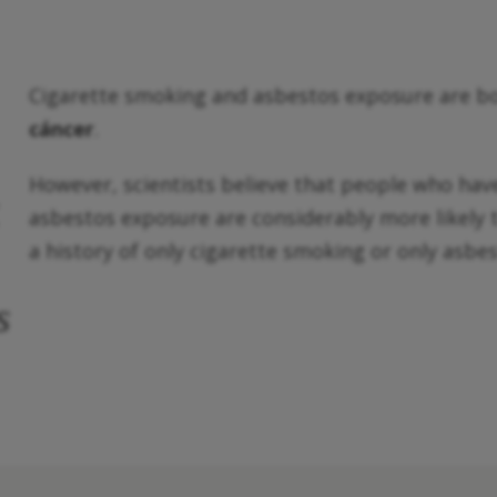
Cigarette smoking and asbestos exposure are bot
cáncer
.
However, scientists believe that people who hav
asbestos exposure are considerably more likely 
a history of only cigarette smoking or only asb
s