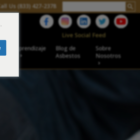
all Us (833) 427-2378
.
C
Live Social Feed
e
ro de aprendizaje
Blog de
Sobre
sbesto
Asbestos
Nosotros
cial
acidad de veteranos
ación laboral