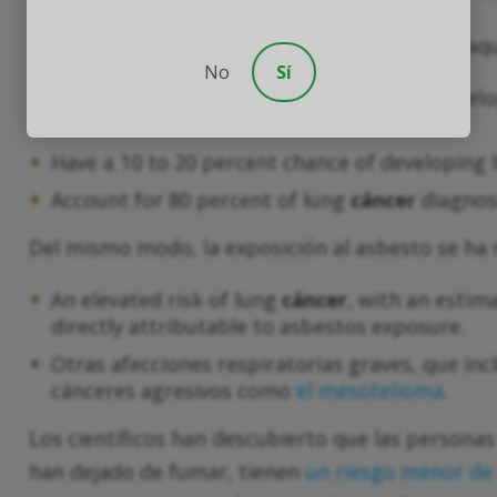
Las personas que tienen antecedentes de tabaq
No
Sí
Between 15 and 30 times more likely to devel
smoke.
Have a 10 to 20 percent chance of developing
Account for 80 percent of lung
cáncer
diagnos
Del mismo modo, la exposición al asbesto se ha
An elevated risk of lung
cáncer
, with an estim
directly attributable to asbestos exposure.
Otras afecciones respiratorias graves, que in
cánceres agresivos como
el mesotelioma
.
Los científicos han descubierto que las personas
han dejado de fumar, tienen
un riesgo menor de