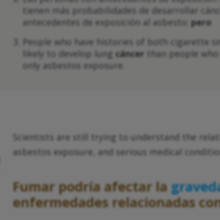
tienen más probabilidades de desarrollar cán
antecedentes de exposición al asbesto;
pero
People who have histories of both cigarette 
likely to develop lung
cáncer
than people who h
only asbestos exposure.
Scientists are still trying to understand the re
asbestos exposure, and serious medical conditi
Fumar podría afectar la
graveda
enfermedades relacionadas con 