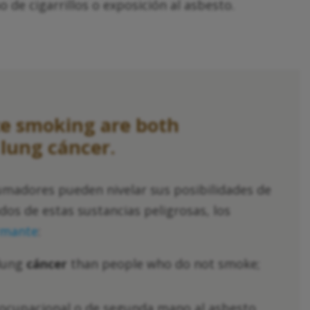
de cigarrillos o exposición al asbesto.
te smoking are both
f lung
cáncer
.
 fumadores pueden nivelar sus posibilidades de
os de estas sustancias peligrosas, los
rmante
:
 lung
cáncer
than people who do not smoke;
 ocupacional o de segunda mano al asbesto