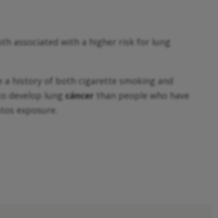
h associated with a higher risk for lung
e a history of both cigarette smoking and
to develop lung
cáncer
than people who have
estos exposure.