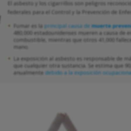
El asbesto y los cigarrillos son peligros reconoc
federales para el Control y la Prevención de En
l
Fumar es la
principal causa de
muerte preven
480,000 estadounidenses mueren a causa de e
combustible, mientras que otros 41,000 falle
mano.
La exposición al asbesto es responsable de m
que cualquier otra sustancia. Se estima que 
anualmente
debido a la exposición ocupaciona