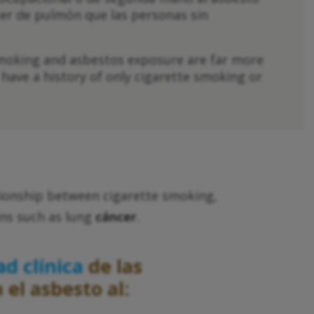
cer de pulmón que las personas sin
smoking and asbestos exposure are far more
ave a history of only cigarette smoking or
lationship between cigarette smoking,
ons such as lung
cáncer
.
d clínica
de las
el asbesto al: