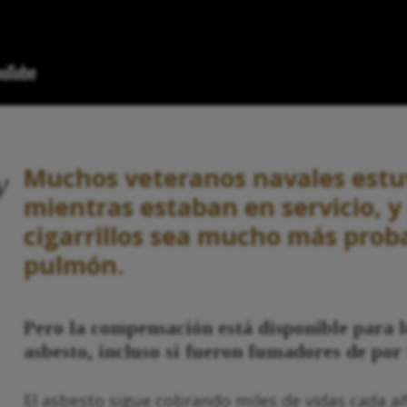
Muchos veteranos navales estu
y
mientras estaban en servicio, 
cigarrillos sea mucho más prob
pulmón.
Pero la compensación está disponible para l
asbesto, incluso si fueron fumadores de por 
El asbesto sigue cobrando miles de vidas cada a