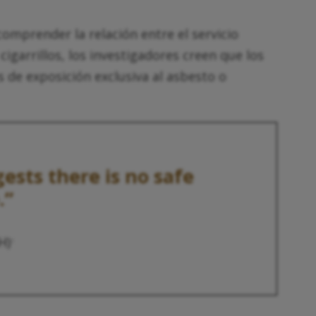
 comprender la relación entre el servicio
cigarrillos, los investigadores creen que los
 de exposición exclusiva al asbesto o
ests there is no safe
.”
H)
1