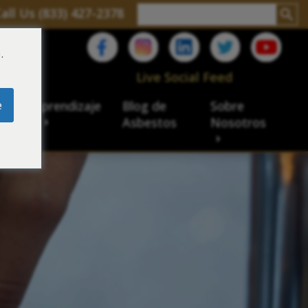
all Us (833) 427-2378
.
C
Live Social Feed
e
ro de aprendizaje
Blog de
Sobre
sbesto
Asbestos
Nosotros
cial
acidad de veteranos
ación laboral