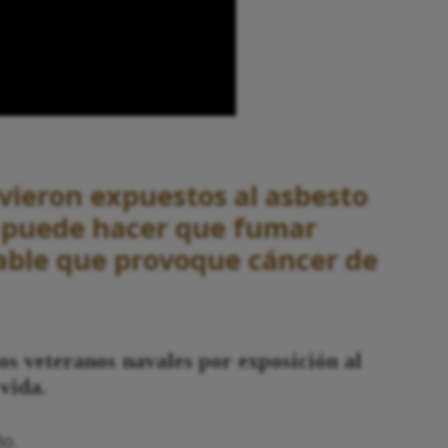
vieron expuestos al asbesto
y puede hacer que fumar
able que provoque cáncer de
os veteranos navales por exposición al
vida.
ño.