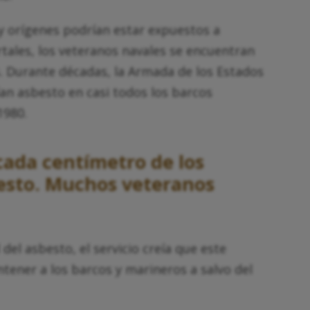
 y orígenes podrían estar expuestos a
ales, los veteranos navales se encuentran
s. Durante décadas, la Armada de los Estados
an asbesto en casi todos los barcos
 1980.
cada centímetro de los
esto. Muchos veteranos
del asbesto, el servicio creía que este
tener a los barcos y marineros a salvo del