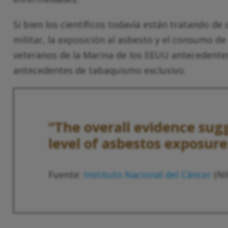
Si bien los científicos todavía están tratando de
militar, la exposición al asbesto y el consumo de 
veteranos de la Marina de los EEUU antecedentes
antecedentes de tabaquismo exclusivo.
“The overall evidence sugg
level of asbestos exposure
Fuente:
Instituto Nacional del Cáncer
(NI