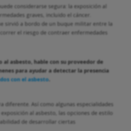
ede considerarse segura: la exposición al
rmedades graves, incluido el cáncer.
e sirvió a bordo de un buque militar entre la
 correr el riesgo de contraer enfermedades
o al asbesto, hable con su proveedor de
enes para ayudar a detectar la presencia
dos con el asbesto
.
a diferente. Así como algunas especialidades
exposición al asbesto, las opciones de estilo
abilidad de desarrollar ciertas