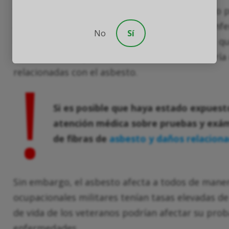
Sabemos hoy que ninguna cantidad de asbesto pu
asbesto se ha asociado con una variedad de enfe
No
Sí
Cualquier veterano de la Marina de los EE. UU. qu
década de 1930 y principios de la de 1980 podría
!
relacionadas con el asbesto.
Si es posible que haya estado expuest
atención médica sobre pruebas y exám
de fibras de
asbesto y daños relaciona
Sin embargo, el asbesto afecta a todos de maner
ocupacionales militares tenían tasas elevadas de 
de vida de los veteranos podrían afectar su prob
enfermedades.