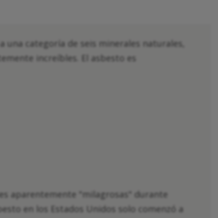
a una categoría de seis minerales naturales,
emente increíbles. El asbesto es
des aparentemente "milagrosas" durante
sbesto en los Estados Unidos solo comenzó a