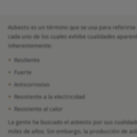
Asbesto es un término que se usa para referirse 
cada uno de los cuales exhibe cualidades aparent
inherentemente:
Resiliente
Fuerte
Anticorrosivo
Resistente a la electricidad
Resistente al calor
La gente ha buscado el asbesto por sus cualida
miles de años. Sin embargo, la producción de a