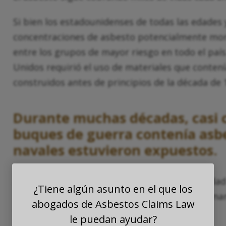
Si bien los estadounidenses de todas las edades
concentraciones de asbesto potencialmente mort
entre los grupos de mayor riesgo en todo el paí
Unidos requirió el uso de materiales que contení
construidos antes de principios de la década de
Durante muchas décadas, casi 
buques de guerra contenía asb
navales estuvieron expuestos.
Aunque la Marina tenía dudas sobre la seguridad 
¿Tiene algún asunto en el que los
llamado “
mineral milagroso
” podría ayudar a man
abogados de Asbestos Claims Law
fuego.
le puedan ayudar?