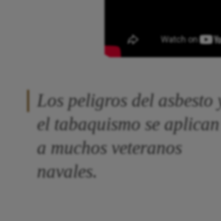
Los peligros del asbesto 
el tabaquismo se aplican
a muchos veteranos
navales.