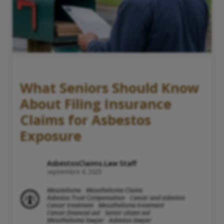
What Seniors Should Know
About Filing Insurance
Claims for Asbestos
Exposure
AsbestosClaims.Law Staff
septiembre 4, 2025
Mesotelioma
Mesothelioma Claims
Asbestos Trust Compensation
Cancer and asbestos
Cancer treatment
Mesothelioma treatment
Cancer financial aid
Senior citizen aid
Mesothelioma lawyer
Asbestos lawyer