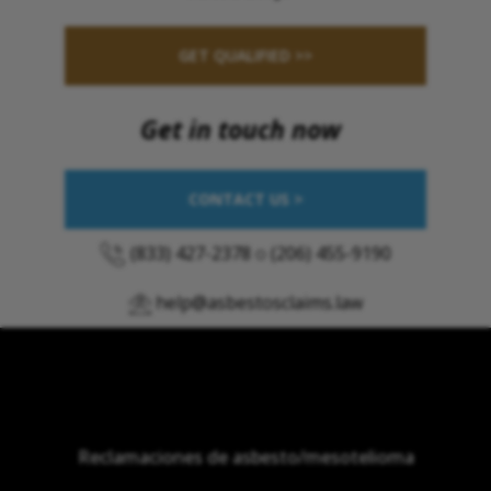
GET QUALIFIED >>
Get in touch now
CONTACT US >
(833) 427-2378
o
(206) 455-9190
help@asbestosclaims.law
Reclamaciones de asbesto/mesotelioma