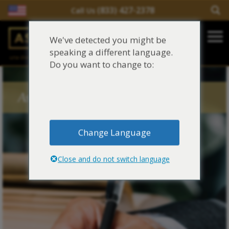
(833) 427-2378
Call Us
Salir del contenido
We've detected you might be
Main Navigation
speaking a different language.
una división de
Justinian C. Lane, Esq. – PLLC
Reclamaciones de asbesto/mesotelioma
Do you want to change to:
Fideicomisos de asbesto
Asbestos Blog Tags
Fuentes de exposición al asbesto
Change Language
Síntomas y tratamiento del asbesto
Close and do not switch language
Centro de aprendizaje de asbesto
Blog de Asbestos
Sobre Nosotros