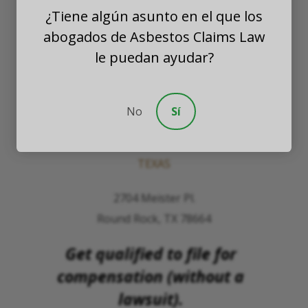
¿Tiene algún asunto en el que los
PLLC
abogados de Asbestos Claims Law
WASHINGTON
le puedan ayudar?
8201 164th Avenue NE
Suite 200
No
Sí
Redmond, Washington 98052
TEXAS
2704 Meister Pl.
Round Rock, TX 78664
Get qualified to file for
compensation (without a
lawsuit).