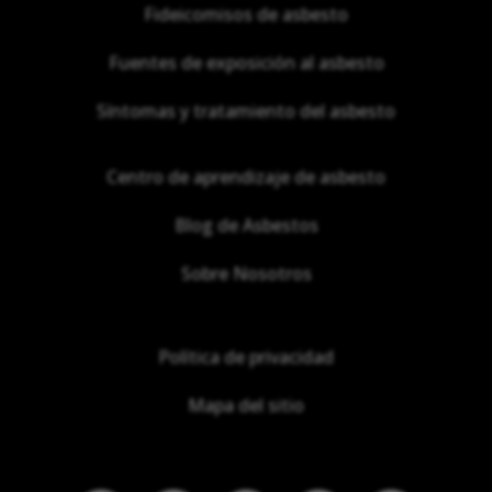
Fideicomisos de asbesto
Fuentes de exposición al asbesto
Síntomas y tratamiento del asbesto
Centro de aprendizaje de asbesto
Blog de Asbestos
Sobre Nosotros
Política de privacidad
Mapa del sitio