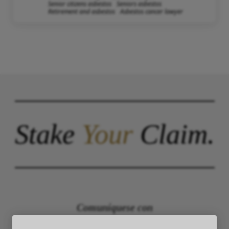
Senior citizens asbestos
Seniors asbestos
Retirement and asbestos
Asbestos cancer lawyer
Stake
Your
Claim.
Comuníquese con
The Law Offices of Justinian C. Lane, Esq –