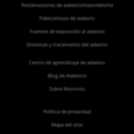
Reclamaciones de asbesto/mesotelioma
Fideicomisos de asbesto
Fuentes de exposición al asbesto
Síntomas y tratamiento del asbesto
Centro de aprendizaje de asbesto
Blog de Asbestos
Sobre Nosotros
Política de privacidad
Mapa del sitio