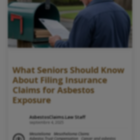
What Seniors Should Know
About Filing Insurance
Claims for Asbestos
Exposure
AsbestosClaims.Law Staff
septiembre 4, 2025
Mesotelioma
Mesothelioma Claims
Asbestos Trust Compensation
Cancer and asbestos