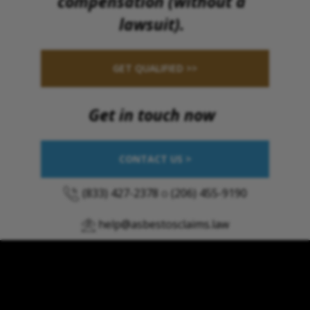
compensation (without a
lawsuit).
GET QUALIFIED >>
Get in touch now
CONTACT US >
(833) 427-2378
o
(206) 455-9190
help@asbestosclaims.law