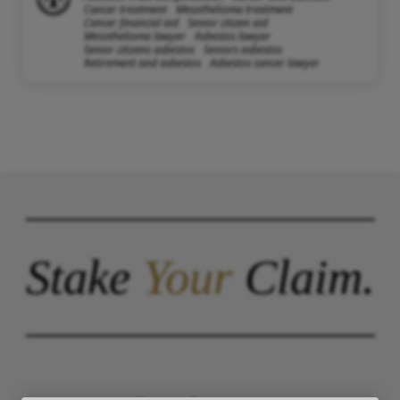
Cancer treatment
Mesothelioma treatment
Cancer financial aid
Senior citizen aid
Mesothelioma lawyer
Asbestos lawyer
Senior citizens asbestos
Seniors asbestos
Retirement and asbestos
Asbestos cancer lawyer
Stake
Your
Claim.