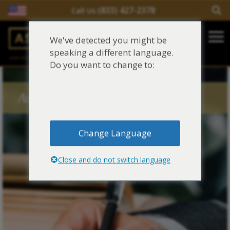
(833) 427-2378
Call Us
Salir del contenido
We've detected you might be
Main Navigation
speaking a different language.
una división de
Justinian C. Lane, Esq. – PLLC
Reclamaciones de asbesto/mesotelioma
Do you want to change to:
Fideicomisos de asbesto
Asbestos Blog Tags
Fuentes de exposición al asbesto
Change Language
Síntomas y tratamiento del asbesto
Close and do not switch language
Centro de aprendizaje de asbesto
Blog de Asbestos
Sobre Nosotros