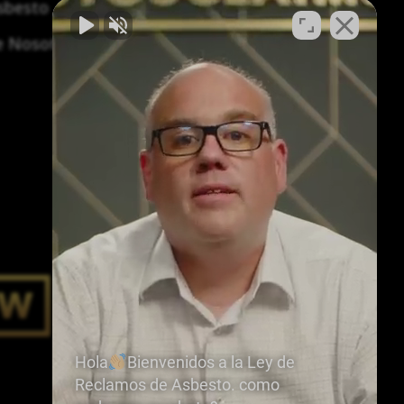
asbesto
Síntomas y tratamiento del asbesto
e Nosotros
Hola
Bienvenidos a la Ley de
Reclamos de Asbesto. como