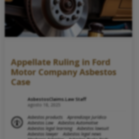
Appellate Ruling in Ford
Motor Company Asbestos
Case
AsbestosClaims.Law Staff
agosto 18, 2025
Asbestos products
Aprendizaje Jurídico
Asbestos Law
Asbestos Automotive
Asbestos legal learning
Asbestos lawsuit
Asbestos lawyer
Asbestos legal news