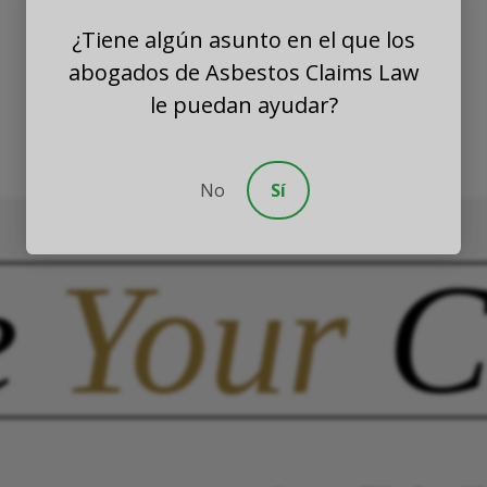
¿Tiene algún asunto en el que los
abogados de Asbestos Claims Law
le puedan ayudar?
No
Sí
e
Your
C