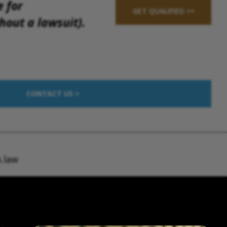
e for
GET QUALIFIED >>
out a lawsuit).
CONTACT US >
.law