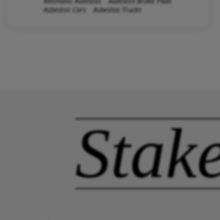
Mechanic Asbestos
Asbestos Brake Pads
Asbestos Cars
Asbestos Trucks
Stak