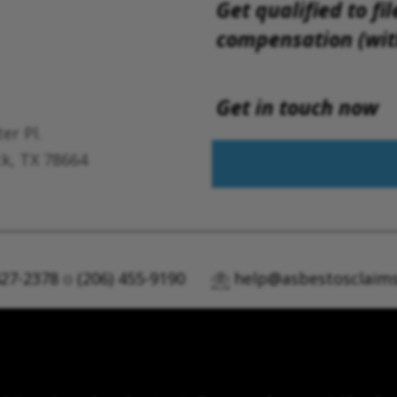
Get qualified to fil
compensation (with
Get in touch now
er Pl.
k, TX 78664
427-2378
o
(206) 455-9190
help@asbestosclaims