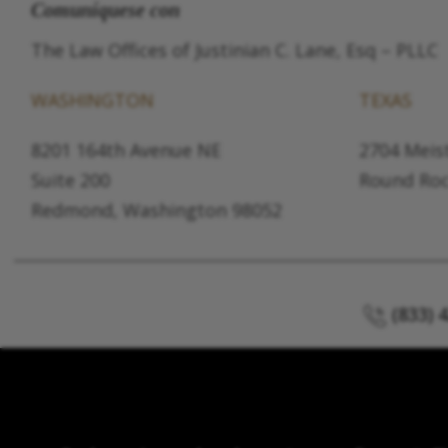
Comuníquese con
The Law Offices of Justinian C. Lane, Esq – PLLC
WASHINGTON
TEXAS
8201 164th Avenue NE
2704 Meist
Suite 200
Round Roc
Redmond, Washington 98052
(833) 