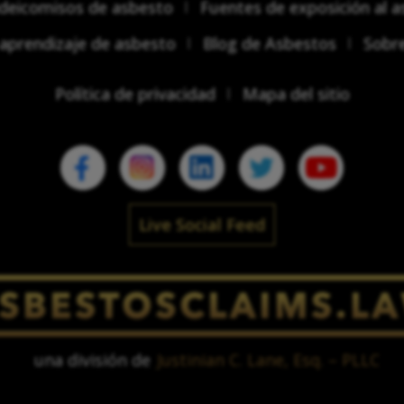
ideicomisos de asbesto
Fuentes de exposición al 
aprendizaje de asbesto
Blog de Asbestos
Sobr
Política de privacidad
Mapa del sitio
Live Social Feed
una división de
Justinian C. Lane, Esq. – PLLC