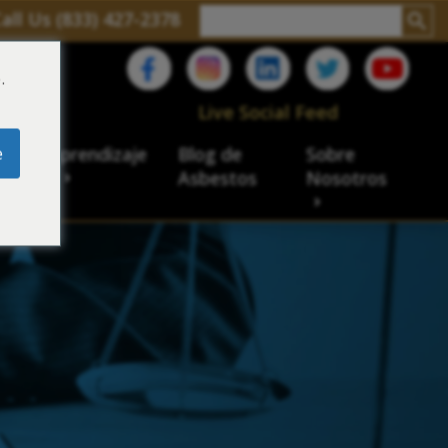
all Us (833) 427-2378
.
C
Live Social Feed
e
ro de aprendizaje
Blog de
Sobre
sbesto
Asbestos
Nosotros
cial
acidad de veteranos
ación laboral