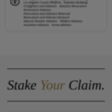
Los Angeles County Wildfires
Asbestos Buildings
Firefighters and Asbestos
Asbestos Renovation
Renovation Asbestos
Renovation and Asbestos Materials
Renovation and Asbestos Removal
Natural Disaster Asbestos
Wildfire Asbestos
insulation asbestos
home asbestos
Stake
Your
Claim.