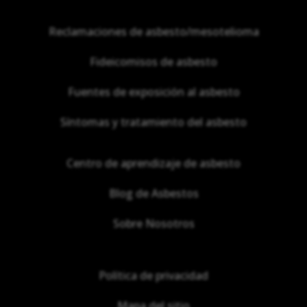
Reclamaciones de asbesto/mesotelioma
Fideicomisos de asbesto
Fuentes de exposición al asbesto
Síntomas y tratamiento del asbesto
Centro de aprendizaje de asbesto
Blog de Asbestos
Sobre Nosotros
Política de privacidad
Mapa del sitio