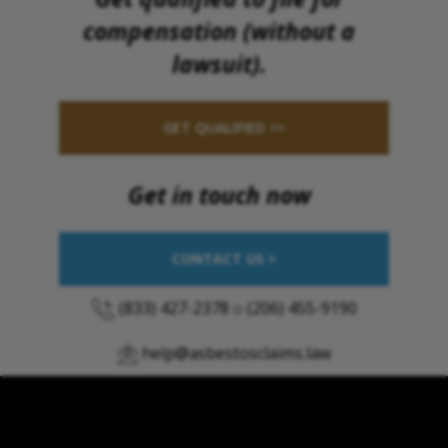
compensation (without a
lawsuit).
GET QUALIFIED >>
Get in touch now
CONTACT US >
(833) 427-2378
o
(206) 455-9190
help@asbestosclaims.law