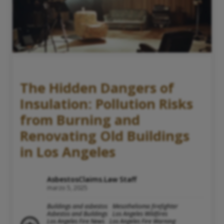
The Hidden Dangers of
Insulation: Pollution Risks
from Burning and
Renovating Old Buildings
in Los Angeles
AsbestosClaims.Law Staff
marzo 5, 2025
Buildings and asbestos
Mesothelioma firefighter
Asbestos and Buildings
Los Angeles Wildfires
Los Angeles Fire News
Los Angeles Fire Warning