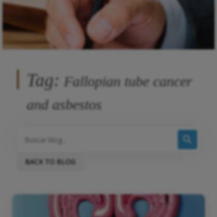
Tag:
Fallopian tube cancer
and asbestos
BACK TO BLOG