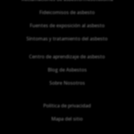
Fideicomisos de asbesto
Fuentes de exposición al asbesto
Síntomas y tratamiento del asbesto
Centro de aprendizaje de asbesto
Blog de Asbestos
Sobre Nosotros
Política de privacidad
Mapa del sitio