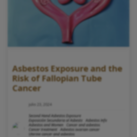
Asbestos Exposure and the
Risk of Fallopian Tube
Cancer
julio 23, 2024
Second Hand Asbestos Exposure
Exposición Secundaria al Asbesto
Asbestos Info
Asbestos and Women
Cancer and asbestos
Cancer treatment
Asbestos ovarian cancer
Uterine cancer and asbestos