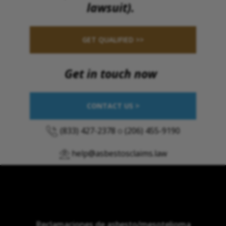
lawsuit).
GET QUALIFIED >>
Get in touch now
CONTACT US >
(833) 427-2378
o
(206) 455-9190
help@asbestosclaims.law
Reclamaciones de asbesto/mesotelioma