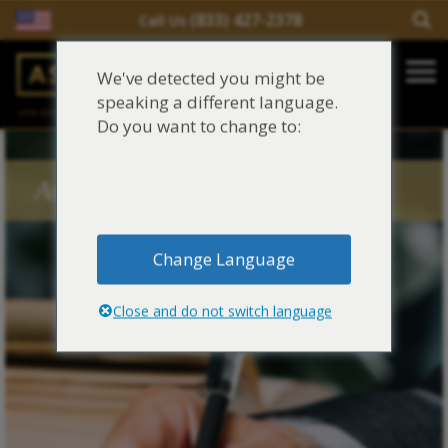
(833) 427-2378
Call Us
Salir del contenido
We've detected you might be
Main Navigation
speaking a different language.
una división de
Justinian C. Lane, Esq. – PLLC
Reclamaciones de asbesto/mesotelioma
Do you want to change to:
Fideicomisos de asbesto
Asbestos Blog Tags
Fuentes de exposición al asbesto
Change Language
Síntomas y tratamiento del asbesto
Close and do not switch language
Centro de aprendizaje de asbesto
Blog de Asbestos
Sobre Nosotros