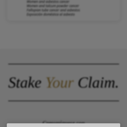
Women and asbestos cancer
Women and talcum powder cancer
Fallopian tube cancer and asbestos
Exposición doméstica al asbesto
Stake
Your
Claim.
Comuníquese con