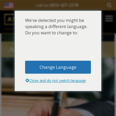
(833) 427-2378
Call Us
Salir del contenido
We've detected you might be
Main Navigation
speaking a different language.
una división de
Justinian C. Lane, Esq. – PLLC
Reclamaciones de asbesto/mesotelioma
Do you want to change to:
Fideicomisos de asbesto
Asbestos Blog Tags
Fuentes de exposición al asbesto
Change Language
Síntomas y tratamiento del asbesto
Close and do not switch language
Centro de aprendizaje de asbesto
Blog de Asbestos
Sobre Nosotros