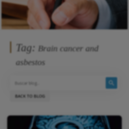
Tag:
Brain cancer and
asbestos
BACK TO BLOG