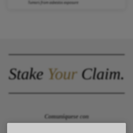
Tumors from asbestos exposure
Stake
Your
Claim.
Comuníquese con
The Law Offices of Justinian C. Lane, Esq –