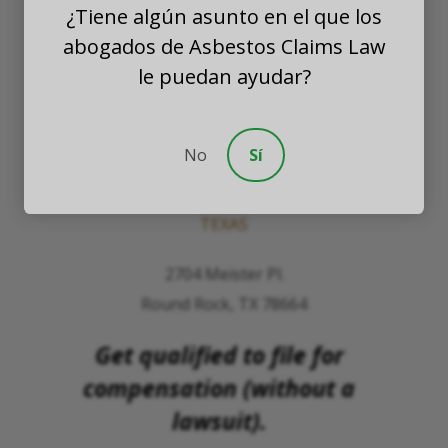
¿Tiene algún asunto en el que los
PLLC
abogados de Asbestos Claims Law
WASHINGTON
le puedan ayudar?
8201 164th Avenue NE
Suite 200
No
Sí
Redmond, Washington 98052
TEXAS
2704 Meister Pl.
Round Rock, TX 78664
Get qualified to file for
compensation (without a
lawsuit).