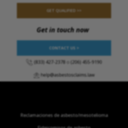
GET QUALIFIED >>
Get in touch now
CONTACT US >
(833) 427-2378
o
(206) 455-9190
help@asbestosclaims.law
Reclamaciones de asbesto/mesotelioma
Fideicomisos de asbesto