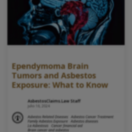
Ependymoma Brain
Tumors and Asbestos
Exposure: What to Know
AsbestosClaims.Law Staff
julio 16, 2024
Asbestos Related Diseases
Asbestos Cancer Treatment
Family Asbestos Exposure
Asbestos diseases
La Asbestosis
Cancer financial aid
Brain cancer and asbestos