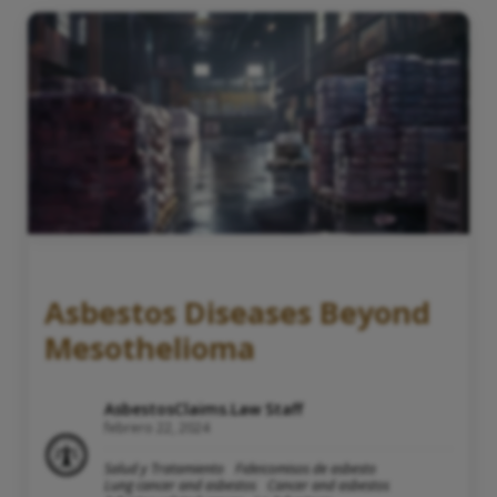
Asbestos Diseases Beyond
Mesothelioma
AsbestosClaims.Law Staff
febrero 22, 2024
Salud y Tratamiento
Fideicomisos de asbesto
Lung cancer and asbestos
Cancer and asbestos