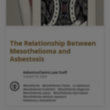
The Relationship Between
Mesothelioma and
Asbestosis
AsbestosClaims.Law Staff
octubre 16, 2024
Mesotelioma
Mesothelioma Claims
La Asbestosis
Mesothelioma treatment
Mesothelioma diagnosis
Mesothelioma cancer
Mesothelioma information
Mesothelioma asbestos exposure
Asbestosis y mesotelioma