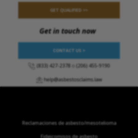
GET QUALIFIED >>
Get in touch now
CONTACT US >
(833) 427-2378
o
(206) 455-9190
help@asbestosclaims.law
Reclamaciones de asbesto/mesotelioma
Fideicomisos de asbesto