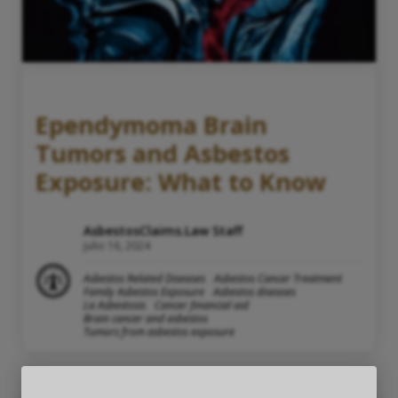
Ependymoma Brain
Tumors and Asbestos
Exposure: What to Know
AsbestosClaims.Law Staff
julio 16, 2024
Asbestos Related Diseases
Asbestos Cancer Treatment
Family Asbestos Exposure
Asbestos diseases
La Asbestosis
Cancer financial aid
Brain cancer and asbestos
Tumors from asbestos exposure