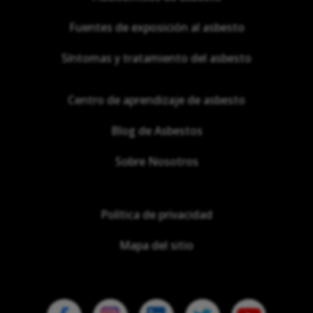
Fuentes de exposición al asbesto
Síntomas y tratamiento del asbesto
Centro de aprendizaje de asbesto
Blog de Asbestos
Sobre Nosotros
Política de privacidad
Mapa del sitio