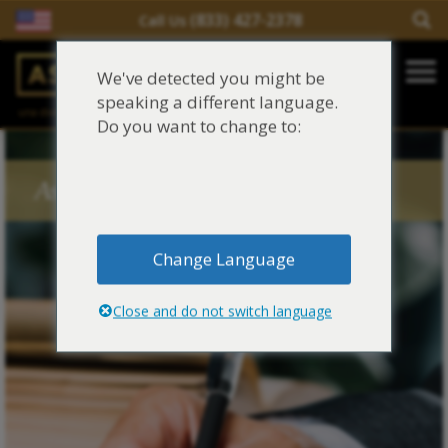
(833) 427-2378
Call Us
Salir del contenido
We've detected you might be
Main Navigation
speaking a different language.
una división de
Justinian C. Lane, Esq. – PLLC
Reclamaciones de asbesto/mesotelioma
Do you want to change to:
Fideicomisos de asbesto
Asbestos Blog Tags
Fuentes de exposición al asbesto
Change Language
Síntomas y tratamiento del asbesto
Close and do not switch language
Centro de aprendizaje de asbesto
Blog de Asbestos
Sobre Nosotros