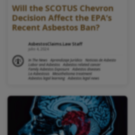
Will the SCOTUS Chevron
Decision Affect the EPA’s
Recent Asbestos Ban?
AsbestosClaims.Law Staff
julio 4, 2024
In The News
Aprendizaje Jurídico
Noticias de Asbesto
Labor and Asbestos
Asbestos related cancer
Family Asbestos Exposure
Asbestos diseases
La Asbestosis
Mesothelioma treatment
Asbestos legal learning
Asbestos legal news