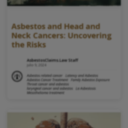
Asbestos and Head and
Neck Cancers: Uncovering
the Risks
AsbestosClaims.Law Staff
julio 9, 2024
Asbestos related cancer
Latency and Asbestos
Asbestos Cancer Treatment
Family Asbestos Exposure
Throat cancer and asbestos
laryngeal cancer and asbestos
La Asbestosis
Mesothelioma treatment