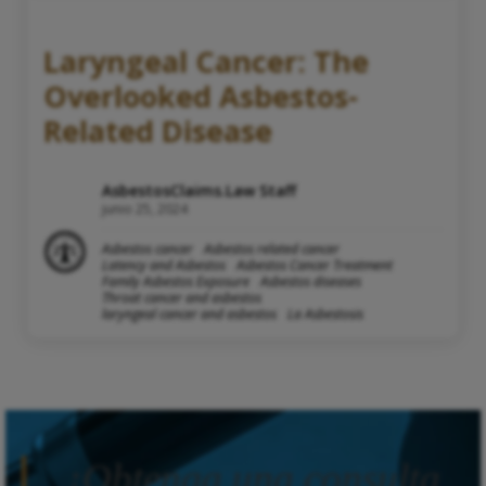
Laryngeal Cancer: The
Overlooked Asbestos-
Related Disease
AsbestosClaims.Law Staff
junio 25, 2024
Asbestos cancer
Asbestos related cancer
Latency and Asbestos
Asbestos Cancer Treatment
Family Asbestos Exposure
Asbestos diseases
Throat cancer and asbestos
laryngeal cancer and asbestos
La Asbestosis
¡Obtenga una consulta