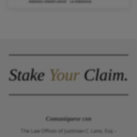
Asbestos related cancer
La Asbestosis
Stake
Your
Claim.
Comuníquese con
The Law Offices of Justinian C. Lane, Esq –