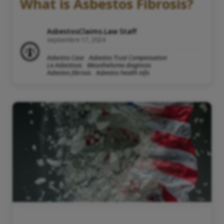
What is Asbestos Fibrosis?
AsbestosClaims.Law Staff
septiembre 17, 2024
Asbestos Case
Asbestos Trust Compensation
La Asbestosis
Mesothelioma diagnosis
Asbestos fibrosis
Asbestos health info