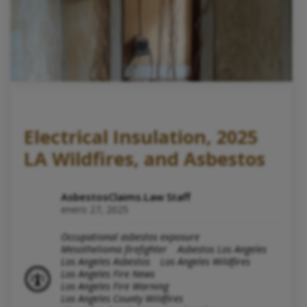
Electrical Insulation, 2025
LA Wildfires, and Asbestos
AsbestosClaims.Law Staff
enero 27, 2025
Occupational asbestos exposure
Mesothelioma firefighter
Asbestos Los Angeles
Los Angeles Asbestos
Los Angeles Wildfires
Los Angeles Fire News
Los Angeles Fire Warning
Los Angeles County Wildfires