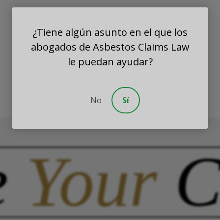
¿Tiene algún asunto en el que los
abogados de Asbestos Claims Law
le puedan ayudar?
No
Sí
e
Your
C