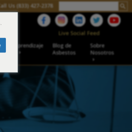
all Us (833) 427-2378
.
C
Live Social Feed
e
ro de aprendizaje
Blog de
Sobre
sbesto
Asbestos
Nosotros
cial
acidad de veteranos
ación laboral