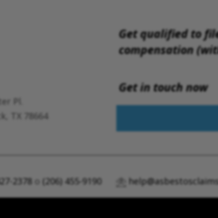
Get qualified to fil
compensation (with
Get in touch now
er Pl.
k, TX 78664
427-2378
o
(206) 455-9190
help@asbestosclaims