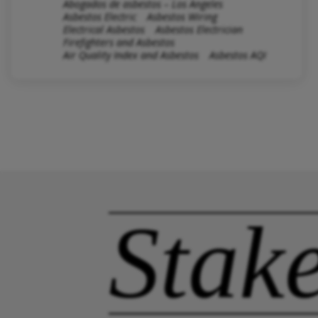
Abogados de asbestos – Los Angeles
Asbestos Electric
Asbestos Wiring
Electrical Asbestos
Asbestos Electrician
Firefighters and Asbestos
Air Quality Index and Asbestos
Asbestos AQI
Stak