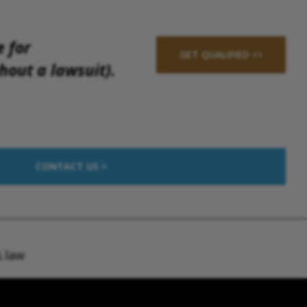
e for
GET QUALIFIED >>
out a lawsuit).
CONTACT US >
.law