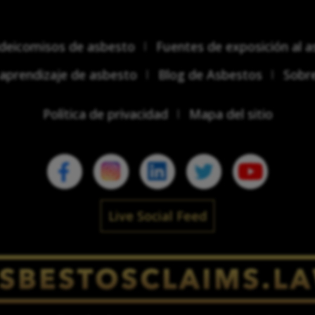
ideicomisos de asbesto
Fuentes de exposición al 
aprendizaje de asbesto
Blog de Asbestos
Sobr
Política de privacidad
Mapa del sitio
Live Social Feed