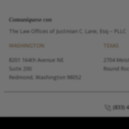
Comuníquese con
The Law Offices of Justinian C. Lane, Esq – PLLC
WASHINGTON
TEXAS
8201 164th Avenue NE
2704 Meist
Suite 200
Round Roc
Redmond, Washington 98052
(833) 