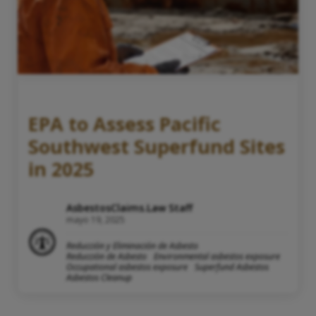
EPA to Assess Pacific
Southwest Superfund Sites
in 2025
AsbestosClaims.Law Staff
mayo 19, 2025
Reducción y Eliminación de Asbesto
Reducción de Asbesto
Environmental asbestos exposure
Occupational asbestos exposure
Superfund Asbestos
Asbestos Cleanup