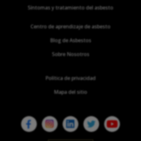
Síntomas y tratamiento del asbesto
Centro de aprendizaje de asbesto
Blog de Asbestos
Sobre Nosotros
Política de privacidad
Mapa del sitio