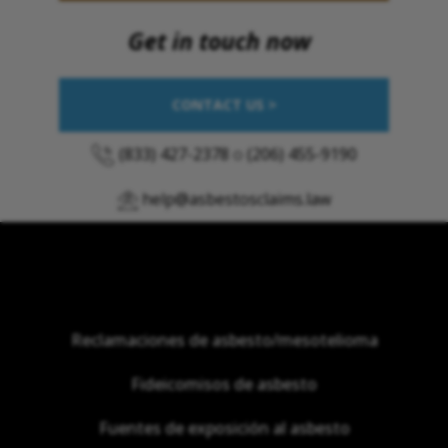
Get in touch now
CONTACT US >
(833) 427-2378
o
(206) 455-9190
help@asbestosclaims.law
Reclamaciones de asbesto/mesotelioma
Fideicomisos de asbesto
Fuentes de exposición al asbesto