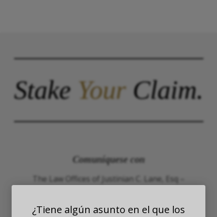
Stake
Your
Claim.
Comuníquese con
The Law Offices of Justinian C. Lane, Esq –
PLLC
¿Tiene algún asunto en el que los