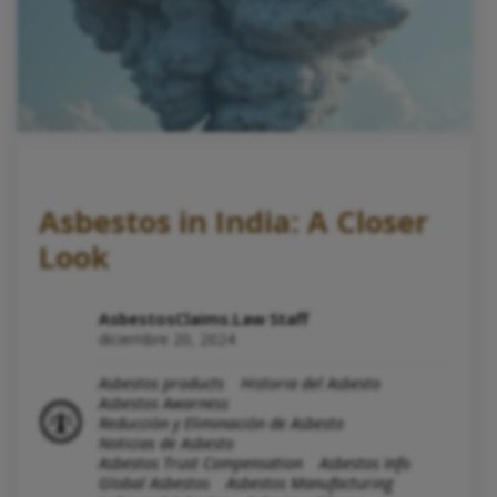
Asbestos in India: A Closer
Look
AsbestosClaims.Law Staff
diciembre 20, 2024
Asbestos products
Historia del Asbesto
Asbestos Awarness
Reducción y Eliminación de Asbesto
Noticias de Asbesto
Asbestos Trust Compensation
Asbestos Info
Global Asbestos
Asbestos Manufacturing