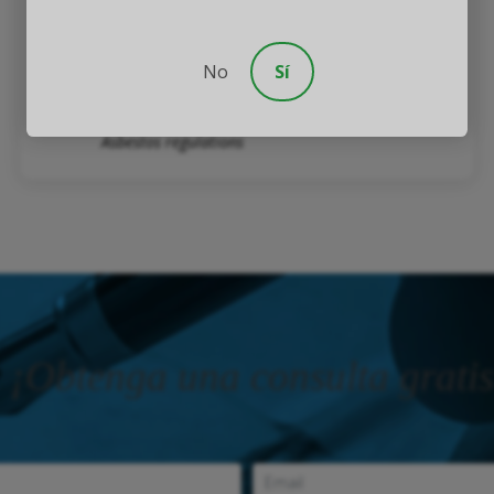
Asbestos products
Asbestos Awarness
Eliminación de Asbesto
Reducción y Eliminación de Asbesto
Aprendizaje de Asbesto
Noticias de Asbesto
No
Sí
Asbestos Law
Asbestos FAQ
Asbestos Automotive
Asbestos Trust Compensation
Asbestos regulations
¡Obtenga una consulta gratis