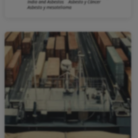
India and Asbestos
Asbesto y Cáncer
Asbesto y mesotelioma