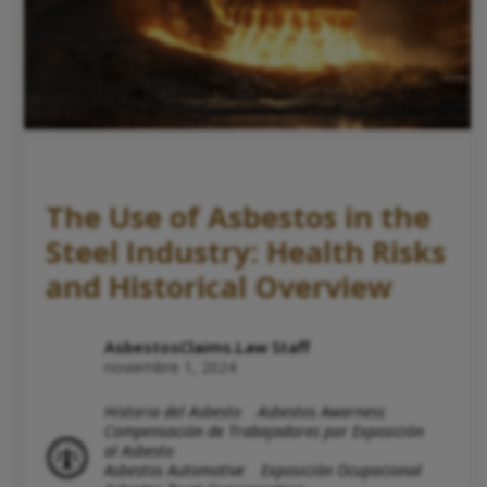
The Use of Asbestos in the
Steel Industry: Health Risks
and Historical Overview
AsbestosClaims.Law Staff
noviembre 1, 2024
Historia del Asbesto
Asbestos Awarness
Compensación de Trabajadores por Exposición
al Asbesto
Asbestos Automotive
Exposición Ocupacional