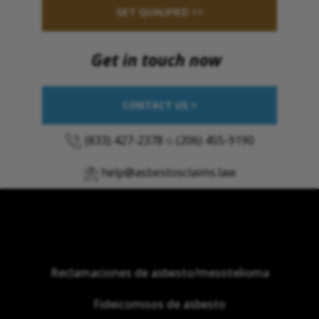
GET QUALIFIED >>
Get in touch now
CONTACT US >
(833) 427-2378
o
(206) 455-9190
help@asbestosclaims.law
Reclamaciones de asbesto/mesotelioma
Fideicomisos de asbesto