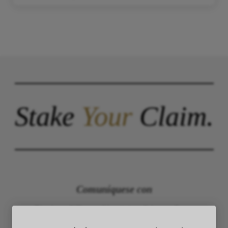
Stake
Your
Claim.
Comuníquese con
The Law Offices of Justinian C. Lane, Esq –
PLLC