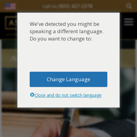
(833) 427-2378
Call Us
Salir del contenido
We've detected you might be
Main Navigation
speaking a different language.
una división de
Justinian C. Lane, Esq. – PLLC
Reclamaciones de asbesto/mesotelioma
Do you want to change to:
Fideicomisos de asbesto
Asbestos Blog Tags
Fuentes de exposición al asbesto
Change Language
Síntomas y tratamiento del asbesto
Close and do not switch language
Centro de aprendizaje de asbesto
Blog de Asbestos
Sobre Nosotros