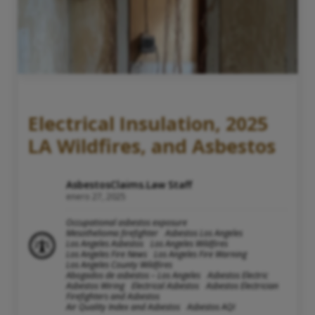
Electrical Insulation, 2025
LA Wildfires, and Asbestos
AsbestosClaims.Law Staff
enero 27, 2025
Occupational asbestos exposure
Mesothelioma firefighter
Asbestos Los Angeles
Los Angeles Asbestos
Los Angeles Wildfires
Los Angeles Fire News
Los Angeles Fire Warning
Los Angeles County Wildfires
Abogados de asbestos – Los Angeles
Asbestos Electric
Asbestos Wiring
Electrical Asbestos
Asbestos Electrician
Firefighters and Asbestos
Air Quality Index and Asbestos
Asbestos AQI