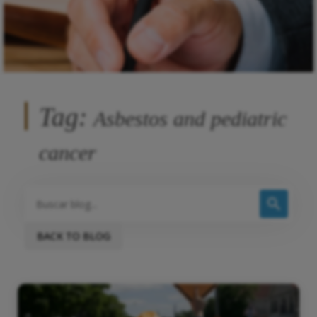
Tag:
Asbestos and pediatric
cancer
BACK TO BLOG