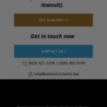
lawsuit).
GET QUALIFIED >>
Get in touch now
CONTACT US >
(833) 427-2378
o
(206) 455-9190
help@asbestosclaims.law