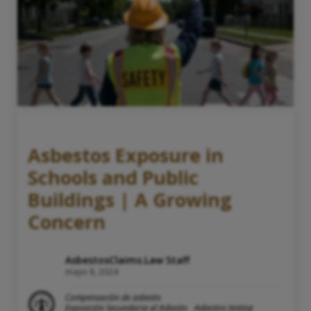
Asbestos Exposure in
Schools and Public
Buildings | A Growing
Concern
AsbestosClaims.Law Staff
mayo 8, 2024
Compensación de asbesto
Exposición Secundaria al Asbesto
Asbestos testing