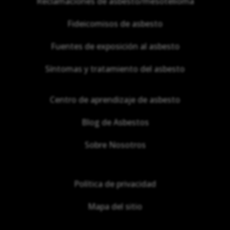
Reclamaciones de asbesto/mesotelioma
Fideicomisos de asbesto
Fuentes de exposición al asbesto
Síntomas y tratamiento del asbesto
Centro de aprendizaje de asbesto
Blog de Asbestos
Sobre Nosotros
Política de privacidad
Mapa del sitio