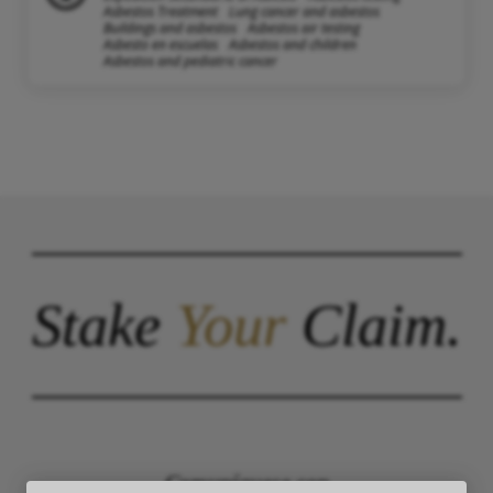
Asbestos Treatment
Lung cancer and asbestos
Buildings and asbestos
Asbestos air testing
Asbesto en escuelas
Asbestos and children
Asbestos and pediatric cancer
Stake
Your
Claim.
Comuníquese con