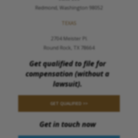
Redmond, Washington 98052
TEXAS
2704 Meister Pl.
Round Rock, TX 78664
Get qualified to file for
compensation (without a
lawsuit).
GET QUALIFIED >>
Get in touch now