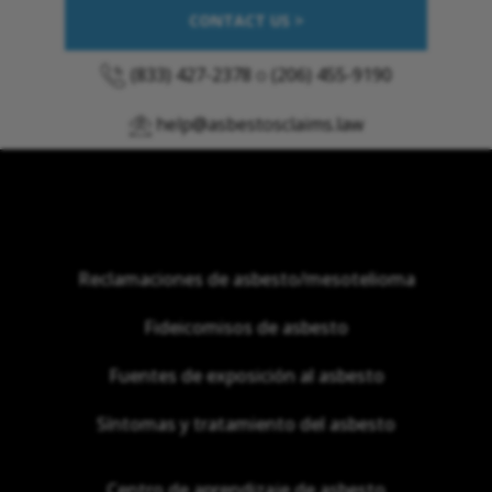
CONTACT US >
(833) 427-2378
o
(206) 455-9190
help@asbestosclaims.law
Reclamaciones de asbesto/mesotelioma
Fideicomisos de asbesto
Fuentes de exposición al asbesto
Síntomas y tratamiento del asbesto
Centro de aprendizaje de asbesto