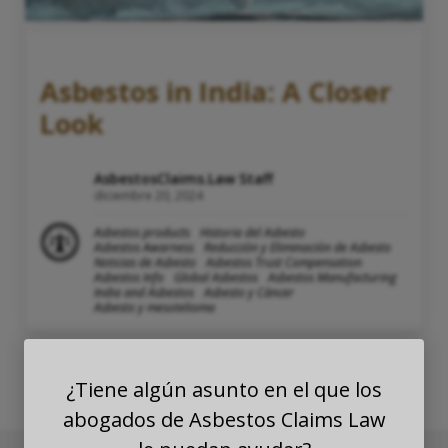
Asbestos in India: A Closer
Look
AsbestosClaims.Law Staff
diciembre 20, 2024
Asbestos products
Historia del Asbesto
Asbestos Awarness
Reducción y Eliminación de Asbesto
Noticias de Asbesto
Asbestos Trust Compensation
Asbestos Info
Global Asbestos
Asbestos Manufacturing
India and Asbestos
Asbesto y Cáncer
Asbesto y mesotelioma
¿Tiene algún asunto en el que los
abogados de Asbestos Claims Law