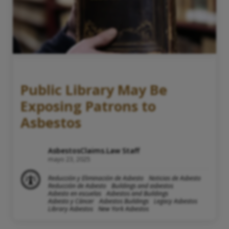
Public Library May Be
Exposing Patrons to
Asbestos
AsbestosClaims.Law Staff
mayo 23, 2025
Reducción y Eliminación de Asbesto
Noticias de Asbesto
Reducción de Asbesto
Buildings and asbestos
Asbesto en escuelas
Asbestos and Buildings
Asbesto y Cáncer
Asbestos Buildings
Legacy Asbestos
Library Asbestos
New York Asbestos