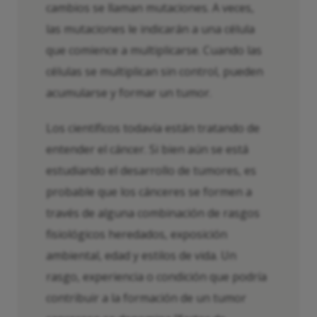
cambios se llaman mutaciones. A veces,
las mutaciones le indicarán a una célula
que comience a multiplicarse. Cuando las
células se multiplican sin control, pueden
acumularse y formar un tumor.
Los científicos todavía están tratando de
entender el cáncer. Si bien aún se está
estudiando el desarrollo de tumores, es
probable que los cánceres se formen a
través de alguna combinación de rasgos
fisiológicos heredados, exposición
ambiental, edad y estilos de vida. Un
rasgo, experiencia o condición que podría
contribuir a la formación de un tumor