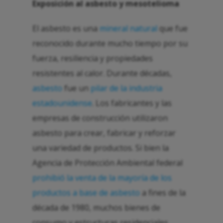
Exposición al asbesto y mesotelioma
El asbesto es una
mineral natural
que fue
reconocido durante mucho tiempo por su
fuerza, resiliencia y propiedades
resistentes al calor. Durante décadas,
asbesto
fue un
pilar de la industria
estadounidense
. Los fabricantes y las
empresas de construcción utilizaron
asbesto para crear, fabricar y reforzar
una variedad de productos. Si bien la
Agencia de Protección Ambiental federal
prohibió la venta de la mayoría de los
productos a base de asbesto
a fines de la
década de 1980, muchos bienes de
consumo y estructuras residenciales