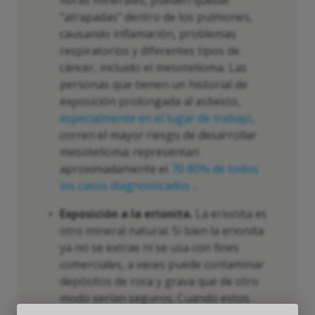
fibras minerales, pueden quedar
“atrapadas” dentro de los pulmones,
causando inflamación, problemas
respiratorios y diferentes tipos de
cáncer, incluido el mesotelioma. Las
personas que tienen un historial de
exposición prolongada al asbesto,
especialmente en el lugar de trabajo
,
corren el mayor riesgo de desarrollar
mesotelioma; representan
aproximadamente el
70-80% de todos
los casos diagnosticados .
.
Exposición a la erionita.
La erionita es
otro mineral natural. Si bien la erionita
ya no se extrae ni se usa con fines
comerciales, a veces puede contaminar
depósitos de roca y grava que de otro
modo serían seguros. Cuando estos