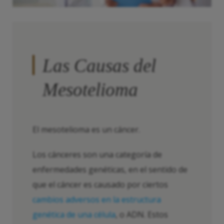
Las Causas del
Mesotelioma
El mesotelioma es un cáncer.
Los cánceres son una categoría de
enfermedades genéticas, en el sentido de
que el cáncer es causado por ciertos
cambios adversos en la estructura
genética de una célula
, o ADN. Estos