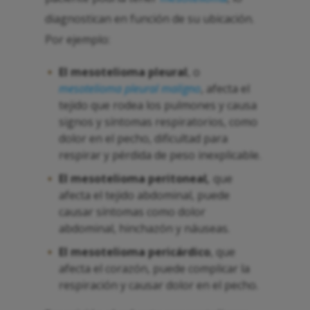
diagnostican en función de su ubicación.
Por ejemplo:
El mesotelioma pleural
, o
mesotelioma pleural maligno
, afecta el
tejido que rodea los pulmones y causa
signos y síntomas respiratorios, como
dolor en el pecho, dificultad para
respirar y pérdida de peso inexplicable.
El mesotelioma peritoneal
,
que
afecta el tejido abdominal, puede
causar síntomas como dolor
abdominal, hinchazón y náuseas.
El mesotelioma pericárdico
, que
afecta el corazón, puede complicar la
respiración y causar dolor en el pecho.