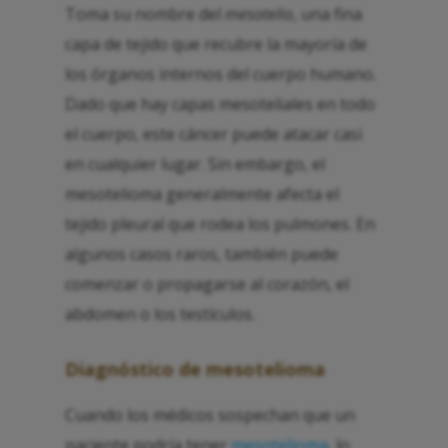
Toma su nombre del
mesotelio
, una fina
capa de tejido que recubre la mayoría de
los órganos internos del cuerpo humano.
Dado que hay capas mesoteliales en todo
el cuerpo, este cáncer puede atacar casi
en cualquier lugar. Sin embargo, el
mesotelioma generalmente afecta el
tejido pleural que rodea los pulmones. En
algunos casos raros, también puede
comenzar o propagarse al corazón, el
abdomen o los testículos.
Diagnóstico de mesotelioma
Cuando los médicos sospechan que un
paciente podría tener
mesotelioma
, lo