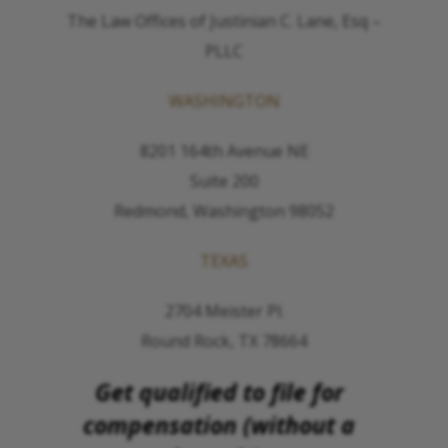
The Law Offices of Justinian C. Lane, Esq –
PLLC
WASHINGTON
8201 164th Avenue NE
Suite 200
Redmond, Washington 98052
TEXAS
2704 Meister Pl.
Round Rock, TX 78664
Get qualified to file for
compensation (without a