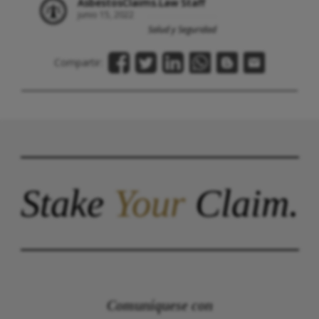
AsbestosClaims.Law Staff
junio 15, 2022
Salud y Seguridad
Compartir:
Stake
Your
Claim.
Comuníquese con