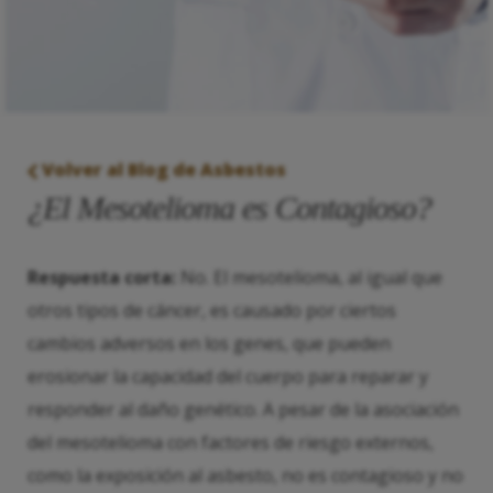
Volver al Blog de Asbestos
¿El Mesotelioma es Contagioso?
Respuesta corta:
No. El mesotelioma, al igual que
otros tipos de cáncer, es causado por ciertos
cambios adversos en los genes, que pueden
erosionar la capacidad del cuerpo para reparar y
responder al daño genético. A pesar de la asociación
del mesotelioma con factores de riesgo externos,
como la exposición al asbesto, no es contagioso y no