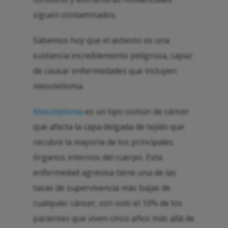
siguen contaminados.
Sabemos hoy que el asbesto es una
sustancia increíblemente peligrosa, capaz
de causar enfermedades que incluyen
mesotelioma.
Mesotelioma
es un tipo común de cáncer
que afecta la capa delgada de tejido que
recubre la mayoría de los principales
órganos internos del cuerpo. Esta
enfermedad agresiva tiene una de las
tasas de supervivencia más bajas de
cualquier cáncer, con solo el 10% de los
pacientes que viven cinco años más allá de