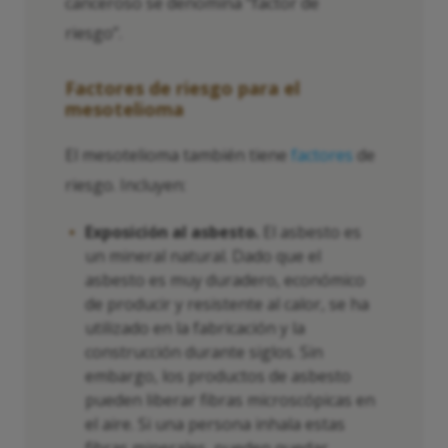
canceroso se denomina “factor de
riesgo”.
Factores de riesgo para el
mesotelioma
El mesotelioma también tiene
factores
de
riesgo. Incluyen:
Exposición al asbesto.
El asbesto es
un mineral natural. Dado que el
asbesto es muy duradero, económico
de producir y resistente al calor, se ha
utilizado en la fabricación y la
construcción durante siglos. Sin
embargo, los productos de asbesto
pueden liberar fibras microscópicas en
el aire. Si una persona inhala estas