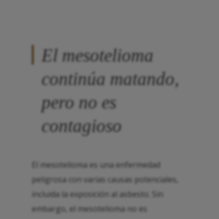
El mesotelioma
continúa matando,
pero no es
contagioso
El mesotelioma es una enfermedad
peligrosa con varias causas potenciales,
incluida la exposición al asbesto. Sin
embargo, el mesotelioma no es