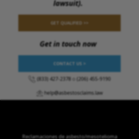
lawsuit).
GET QUALIFIED >>
Get in touch now
CONTACT US >
(833) 427-2378
o
(206) 455-9190
help@asbestosclaims.law
Reclamaciones de asbesto/mesotelioma