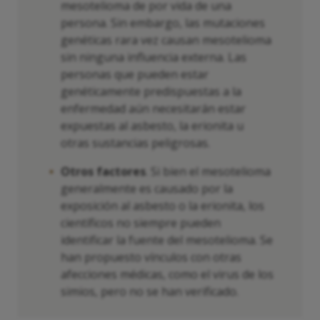
mesotelioma de por vida de una
persona. Sin embargo, las mutaciones
genéticas rara vez causan mesotelioma
sin ninguna influencia externa. Las
personas que pueden estar
genéticamente predispuestas a la
enfermedad aún necesitarán estar
expuestas al asbesto, la erionita u
otras sustancias peligrosas.
Otros factores
. Si bien el mesotelioma
generalmente es causado por la
exposición al asbesto o la erionita, los
científicos no siempre pueden
identificar la fuente del mesotelioma. Se
han propuesto vínculos con otras
afecciones médicas, como el virus de los
simios, pero no se han verificado.