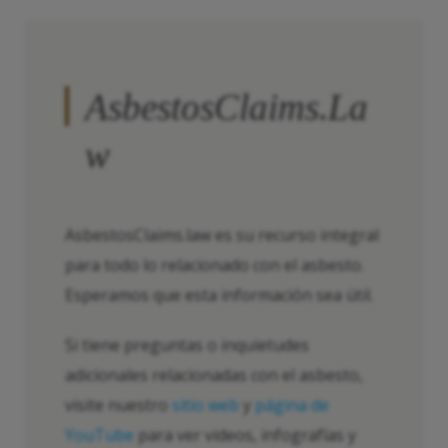
AsbestosClaims.La
w
AsbestosClaims.law es su recurso integral
para todo lo relacionado con el asbesto.
Esperamos que esta información sea útil.
Si tiene preguntas o inquietudes
adicionales relacionadas con el asbesto,
visite nuestro
sitio web
y
página de
YouTube
para ver videos, infografías y