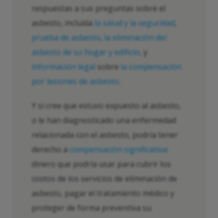
respuestas a sus preguntas sobre el
asbesto, incluida
la salud y la seguridad
,
prueba de asbesto
,
la eliminación del
asbesto de su hogar y edificio
, y
información legal
sobre
la compensación
por lesiones de asbesto
.
Y si cree que estuvo expuesto al asbesto,
o le han diagnosticado una enfermedad
relacionada con el asbesto, podría tener
derecho a
compensación significativa
:
dinero que podría usar para cubrir los
costos de los servicios de eliminación de
asbesto, pagar el tratamiento médico y
proteger de forma preventiva su