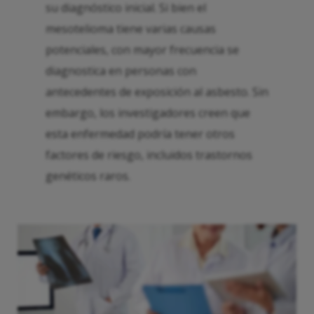
su diagnóstico inicial. Si bien el
mesotelioma tiene varias causas
potenciales, con mayor frecuencia se
diagnostica en personas con
antecedentes de exposición al asbesto. Sin
embargo, los investigadores creen que
esta enfermedad podría tener otros
factores de riesgo, incluidos trastornos
genéticos raros.