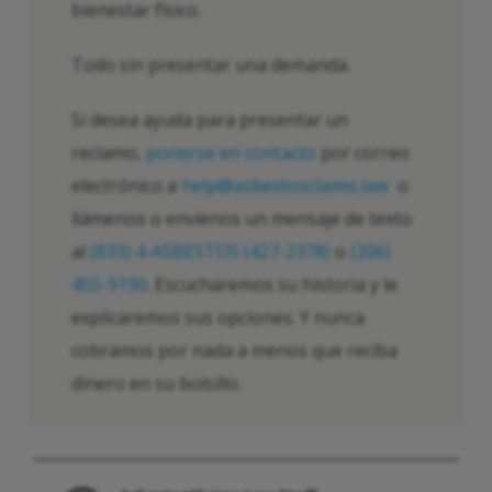
bienestar físico.
Todo sin presentar una demanda.
Si desea ayuda para presentar un
reclamo,
ponerse en contacto
por correo
electrónico a
help@asbestosclaims.law
o
llámenos o envíenos un mensaje de texto
al
(833) 4-ASBESTOS (427-2378)
o
(206)
455-9190
. Escucharemos su historia y le
explicaremos sus opciones. Y nunca
cobramos por nada a menos que reciba
dinero en su bolsillo.