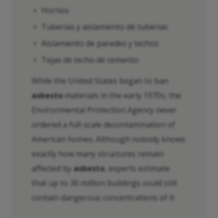
Hornos
Tuberías y aislamiento de tuberías
Aislamiento de paredes y techos
Tejas de techo de cemento
While the United States began to ban
asbesto
materials in the early 1970s, the
Environmental Protection Agency never
ordered a full-scale decontamination of
American homes. Although nobody knows
exactly how many structures remain
affected by
asbesto
, experts estimate
that up to 30 million buildings could still
contain dangerous concentrations of it.