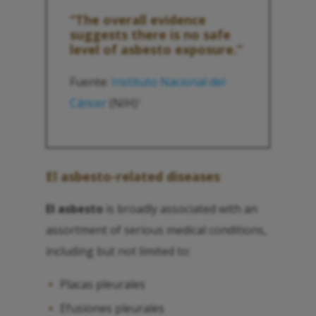
“The overall evidence
suggests there is no safe
level of
asbesto
exposure.”
Fuente:
Instituto Nacional del
Cáncer
(NIH)
2
El asbesto
-related diseases
El asbesto
is broadly associated with an
assortment of serious medical conditions,
including but not limited to:
Placas pleurales
Efusiones pleurales