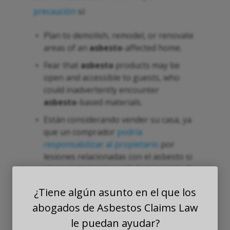
precaución
si:
Plan to demolish, remodel, or renovate
areas of an
asbesto
-affected home.
Fear that
asbesto
products may be
open and accessible to guests, who
could inadvertently encounter
asbesto
-based materials.
Están considerando vender su casa, ya
que un comprador
podría
responsabilizar al propietario
por
lesiones relacionadas con el asbesto si
el propietario no revela la presencia de
materiales que se sospecha que
¿Tiene algún asunto en el que los
contienen asbesto.
abogados de Asbestos Claims Law
Since even aged but otherwise stable
le puedan ayudar?