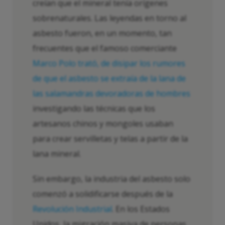
creían que el mineral tenía orígenes
sobrenaturales. Las leyendas en torno al
asbesto fueron, en un momento, tan
frecuentes que el famoso comerciante
Marco
Polo
trató, de disipar los rumores
de que el asbesto se extraía de la lana de
las salamandras devoradoras de hombres
investigando las técnicas que los
artesanos chinos y mongoles usaban
para crear servilletas y telas a partir de la
lana mineral.
Sin embargo, la industria del asbesto solo
comenzó a solidificarse después de la
Revolución Industrial
. En los Estados
Unidos, la migración masiva de personas