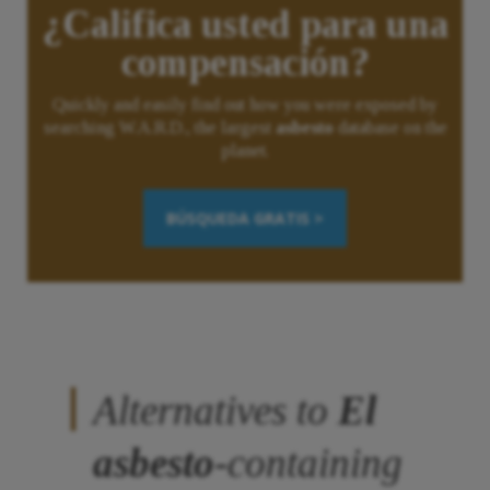
¿Califica usted para una
compensación?
Quickly and easily find out how you were exposed by
searching W.A.R.D., the largest
asbesto
database on the
planet.
BÚSQUEDA GRATIS >
Alternatives to
El
asbesto
-containing