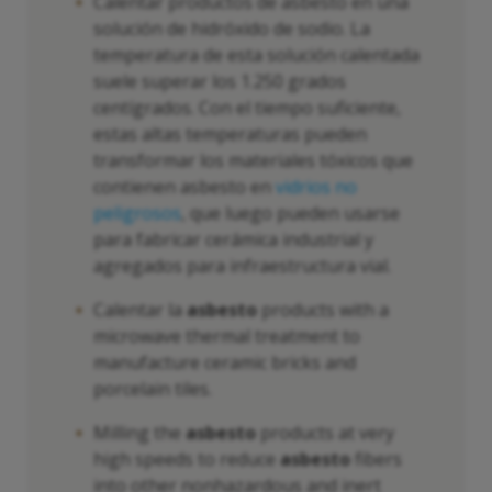
Calentar productos de asbesto en una
solución de hidróxido de sodio. La
temperatura de esta solución calentada
suele superar los 1.250 grados
centígrados. Con el tiempo suficiente,
estas altas temperaturas pueden
transformar los materiales tóxicos que
contienen asbesto en
vidrios no
peligrosos
, que luego pueden usarse
para fabricar cerámica industrial y
agregados para infraestructura vial.
Calentar la
asbesto
products with a
microwave thermal treatment to
manufacture ceramic bricks and
porcelain tiles.
Milling the
asbesto
products at very
high speeds to reduce
asbesto
fibers
into other nonhazardous and inert