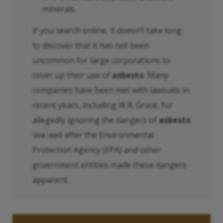
minerals.
If you search online, it doesn’t take long
to discover that it has not been
uncommon for large corporations to
cover up their use of
asbesto
. Many
companies have been met with lawsuits in
recent years, including W.R. Grace, for
allegedly ignoring the dangers of
asbesto
use well after the Environmental
Protection Agency (EPA) and other
government entities made these dangers
apparent.