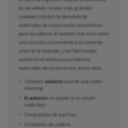
de las aldeas rurales a las grandes
ciudades impulsó la demanda de
materiales de construcción económicos
pero duraderos. El asbesto fue visto como
una solución conveniente a la creciente
crisis de la vivienda, y los fabricantes
utilizaron el mineral para fabricar
materiales de construcción, entre ellos:
Cemento
asbesto
boards and under-
sheeting
El asbesto
on carpet or in carpet
underlays
Compuestos de parcheo
Conductos de caldera