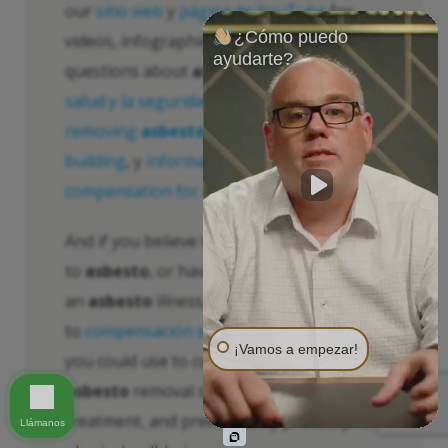
our
sitio web
y
página de YouTube
for
¿Cómo puedo
videos, infographics and answers to your
ayudarte?
questions about
asbesto
, incluida la
la
salud y la seguridad
,
asbesto
pruebas
,
removing
asbesto
from your home and
building
, y
información legal
sobre
compensation for
asbesto
lesiones
.
And if you believe that you were exposed
to
asbesto
, or have been diagnosed with
an
asbesto
illness, you could be entitled
to
compensación significativa
—money
¡Vamos a empezar!
you could use to cover the costs of
asbesto
removal services, pay for medical
treatment, and preemptively protect your
Llámanos