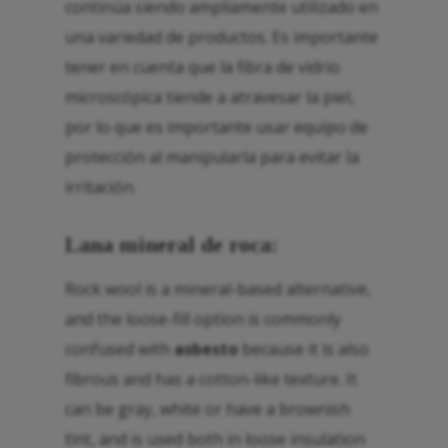
continúa siendo ampliamente utilizado en
una variedad de productos. Es importante
tener en cuenta que la fibra de vidrio
microscópica tiende a atravesar la piel,
por lo que es importante usar equipo de
protección al manipularla para evitar la
irritación.
Lana mineral de roca:
Rock wool is a mineral-based alternative,
and the loose-fill option is commonly
confused with
asbesto
because it is also
fibrous and has a cotton-like texture. It
can be gray, white or have a brownish
tint, and is used both in loose insulation