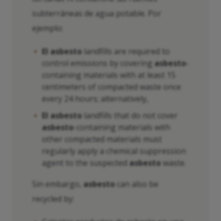
subterráneas de agua potable. Por
ejemplo:
El asbesto
landfills are required to
control emissions by covering
asbesto
-
containing materials with at least 15
centimeters of compacted waste once
every 24 hours; alternatively,
El asbesto
landfills that do not cover
asbesto
-containing materials with
other compacted materials must
regularly apply a chemical suppression
agent to the suspected
asbesto
waste.
Sin embargo,
asbesto
can also be
recycled by: