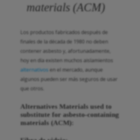
materials (ACM)
Los productos fabricados después de
finales de la década de 1980 no deben
contener asbesto y, afortunadamente,
hoy en día existen muchos aislamientos
alternativos
en el mercado, aunque
algunos pueden ser más seguros de usar
que otros.
Alternatives Materials used to
substitute for
asbesto
-containing
materials (ACM):