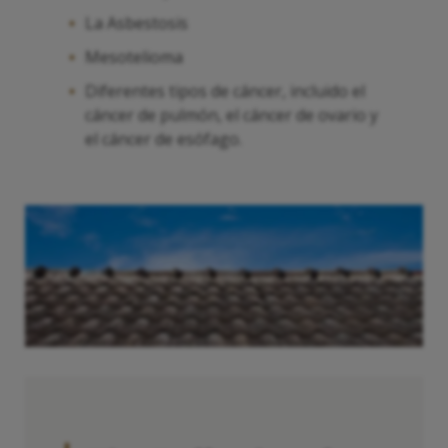
La Asbestosis
Mesotelioma
Diferentes tipos de cáncer, incluido el
cáncer de pulmón, el cáncer de ovario y
el cáncer de esófago.