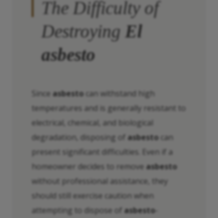
The Difficulty of
Destroying
El
asbesto
Since
asbesto
can withstand high
temperatures and is generally resistant to
electrical, chemical, and biological
degradation, disposing of
asbesto
can
present significant difficulties. Even if a
homeowner decides to remove
asbesto
without professional assistance, they
should still exercise caution when
attempting to dispose of
asbesto
-