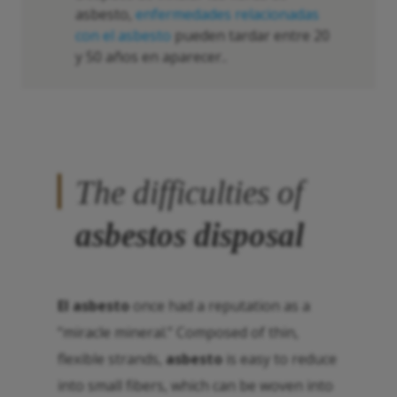
asbesto,
enfermedades relacionadas
con el asbesto
pueden tardar entre 20
y 50 años en aparecer..
The difficulties of
asbestos disposal
El asbesto
once had a reputation as a
“miracle mineral.” Composed of thin,
flexible strands,
asbesto
is easy to reduce
into small fibers, which can be woven into