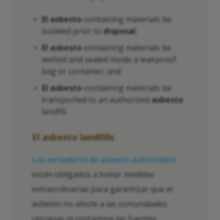
El asbesto
-containing materials be
isolated prior to
disposal
;
El asbesto
-containing materials be
wetted and sealed inside a leakproof
bag or container; and
El asbesto
-containing materials be
transported to an authorized
asbesto
landfill.
El asbesto
landfills
Los vertederos de asbesto autorizados
están obligados a tomar medidas
extraordinarias para garantizar que el
asbesto no afecte a las comunidades
cercanas ni contamine las fuentes