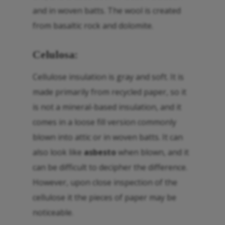
and in woven batts. The wool is created
from basaltic rock and dolomite.
Celulosa:
Cellulose insulation is gray and soft. It is
made primarily from recycled paper, so it
is not a mineral-based insulation, and it
comes in a loose fill version commonly
blown into attic or in woven batts. It can
also look like
asbesto
when blown, and it
can be difficult to decipher the difference.
However, upon close inspection of the
cellulose it the pieces of paper may be
noticeable.