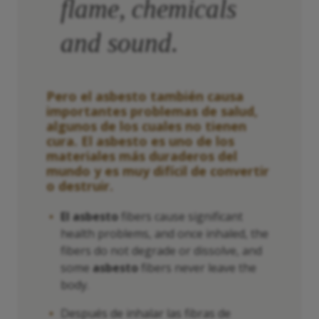
flame, chemicals
and sound.
Pero el asbesto también causa
importantes problemas de salud,
algunos de los cuales no tienen
cura. El asbesto es uno de los
materiales más duraderos del
mundo y es muy difícil de convertir
o destruir.
El asbesto
fibers cause significant
health problems, and once inhaled, the
fibers do not degrade or dissolve, and
some
asbesto
fibers never leave the
body.
Después de inhalar las fibras de