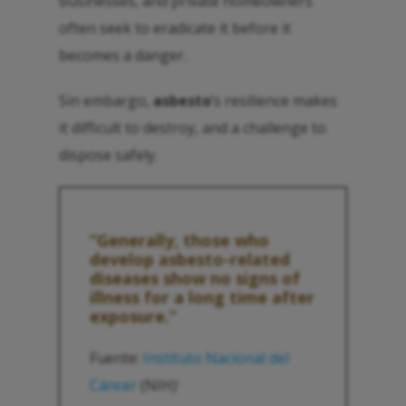
businesses, and private homeowners
often seek to eradicate it before it
becomes a danger.
Sin embargo,
asbesto
’s resilience makes
it difficult to destroy, and a challenge to
dispose safely.
“Generally, those who
develop
asbesto
-related
diseases show no signs of
illness for a long time after
exposure.”
Fuente:
Instituto Nacional del
Cáncer
(NIH)
1