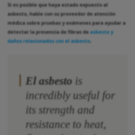
Si es posible que haya estado expuesto al
asbesto, hable con su proveedor de atención
médica sobre pruebas y exámenes para ayudar a
detectar la presencia de fibras de
asbesto y
daños relacionados con el asbesto
.
El asbesto
is
incredibly useful for
its strength and
resistance to heat,