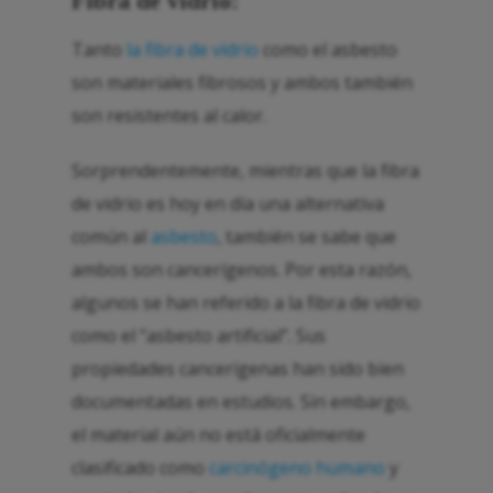
Fibra de vidrio:
Tanto
la fibra de vidrio
como el asbesto
son materiales fibrosos y ambos también
son resistentes al calor.
Sorprendentemente, mientras que la fibra
de vidrio es hoy en día una alternativa
común al
asbesto
, también se sabe que
ambos son cancerígenos. Por esta razón,
algunos se han referido a la fibra de vidrio
como el “asbesto artificial”. Sus
propiedades cancerígenas han sido bien
documentadas en estudios. Sin embargo,
el material aún no está oficialmente
clasificado como
carcinógeno humano
y