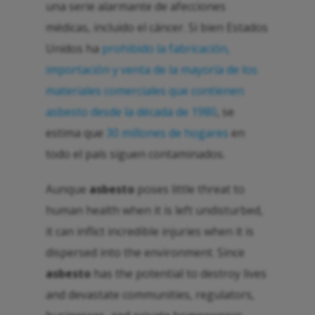
una serie alarmante de afecciones
médicas, incluido el cáncer. Si bien Estados
Unidos ha
prohibido la fabricación,
importación y venta de la mayoría de los
materiales comerciales que contienen
asbesto desde la década de 1980
, se
estima que
30 millones de hogares
en
todo el país siguen contaminados.
Aunque
asbesto
poses little threat to
human health when it is left undisturbed,
it can inflict incredible injuries when it is
dispersed into the environment. Since
asbesto
has the potential to destroy lives
and devastate communities, regulators,