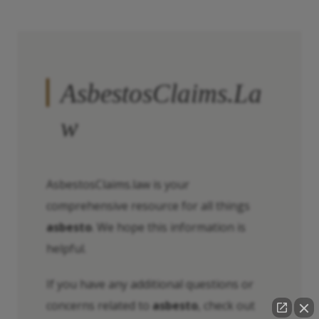
AsbestosClaims.La
w
AsbestosClaims.law is your
comprehensive resource for all things
asbesto
. We hope this information is
helpful.
If you have any additional questions or
concerns related to
asbesto
, check out