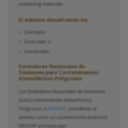
containing materials.
El asbesto
should never be:
Quemado;
Enterrado; o
Descartado.
Estándares Nacionales de
Emisiones para Contaminantes
Atmosféricos Peligrosos
Los Estándares Nacionales de Emisiones
para Contaminantes Atmosféricos
Peligrosos, o
NESHAP
, consideran al
asbesto como un contaminante potencial.
NESHAP aconseja que: