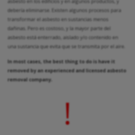
asbesto en los edificios y en algunos productos, y
debería eliminarse. Existen algunos procesos para
transformar el asbesto en sustancias menos
dañinas. Pero es costoso, y la mayor parte del
asbesto está enterrado, aislado y/o contenido en
una sustancia que evita que se transmita por el aire.
In most cases, the best thing to do is have it
removed by an experienced and licensed
asbesto
removal company.
!