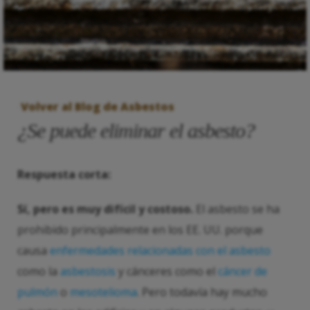
Volver al Blog de Asbestos
¿Se puede eliminar el asbesto?
Respuesta corta:
Sí, pero es muy difícil y costoso.
El asbesto se ha
prohibido principalmente en los EE. UU. porque
causa
enfermedades relacionadas con el asbesto
como la
asbestosis
y cánceres como el
cáncer de
pulmón
o
mesotelioma
. Pero todavía hay mucho