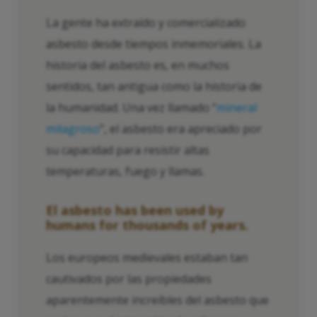
La gente ha extraído y comercializado
asbesto desde tiempos inmemoriales. La
historia del asbesto es, en muchos
sentidos, tan antigua como la historia de
la humanidad. Una vez llamado “
mineral
milagroso
”, el asbesto era apreciado por
su capacidad para resistir altas
temperaturas, fuego y llamas.
El asbesto
has been used by
humans for thousands of years.
Los europeos medievales estaban tan
cautivados por las propiedades
aparentemente increíbles del asbesto que