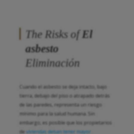
The Risks of
El
asbesto
Eliminación
Cuando el asbesto se deja intacto, bajo
tierra, debajo del piso o atrapado detrás
de las paredes, representa un riesgo
mínimo para la salud humana. Sin
embargo, es posible que los propietarios
de
viviendas deban tener mayor