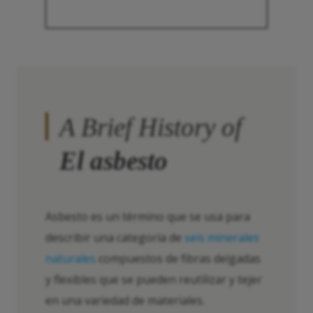
A Brief History of
El asbesto
Asbesto es un término que se usa para
describir una categoría de
seis minerales
naturales
compuestos de fibras delgadas
y flexibles que se pueden reutilizar y tejer
en una variedad de materiales.