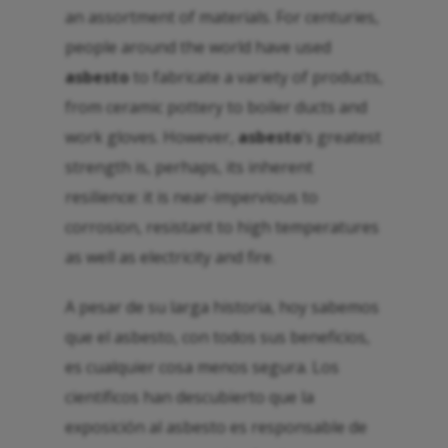
an assortment of materials. For centuries,
people around the world have used
asbesto
to fabricate a variety of products,
from ceramic pottery to boiler ducts and
work gloves. However,
asbesto
’s greatest
strength is, perhaps, its inherent
resilience: it is near-impervious to
corrosion, resistant to high temperatures
as well as electricity and fire.
A pesar de su larga historia, hoy sabemos
que el asbesto, con todos sus beneficios,
es cualquier cosa menos segura. Los
científicos han descubierto que la
exposición al asbesto es responsable de