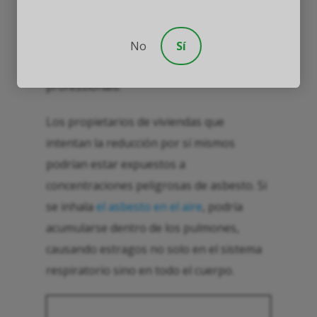
asbesto
products could disintegrate upon
contact, experts typically recommend that
asbesto
removal, or abatement, only be
No
Sí
performed by experienced, certified
professionals.
Los propietarios de viviendas que
intentan la reducción por sí mismos
podrían estar expuestos a
concentraciones peligrosas de asbesto. Si
se inhala
el asbesto en el aire
, podría
acumularse dentro de los pulmones,
causando estragos no solo en el sistema
respiratorio sino en todo el cuerpo.