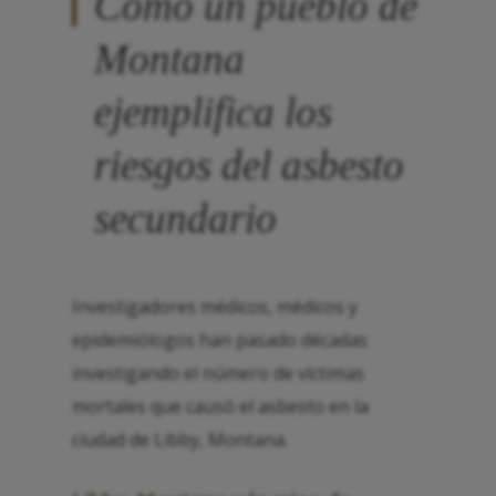
Cómo un pueblo de
Montana
ejemplifica los
riesgos del asbesto
secundario
Investigadores médicos, médicos y
epidemiólogos han pasado décadas
investigando el número de víctimas
mortales que causó el asbesto en la
ciudad de Libby, Montana.