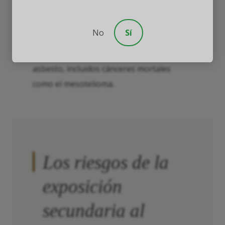
Hoy, al menos 1 de cada 10 residentes de
No
Sí
Libby ha sido diagnosticado con
enfermedades relacionadas con el
asbesto, incluidos cánceres mortales
como el mesotelioma.
Los riesgos de la
exposición
secundaria al