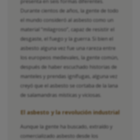
presenta en seis formas diferentes.
Durante cientos de años, la gente de todo
el mundo consideró al asbesto como un
material “milagroso”, capaz de resistir el
desgaste, el fuego y la guerra. Si bien el
asbesto alguna vez fue una rareza entre
los europeos medievales, la gente común,
después de haber escuchado historias de
manteles y prendas ignífugas, alguna vez
creyó que el asbesto se cortaba de la lana
de salamandras místicas y viciosas.
El asbesto y la revolución industrial
Aunque la gente ha buscado, extraído y
comercializado asbesto desde los