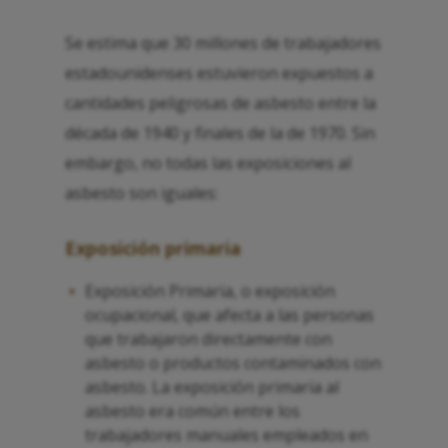
Se estima que 30 millones de trabajadores
estadounidenses estuvieron expuestos a
cantidades peligrosas de asbesto entre la
década de 1940 y finales de la de 1970. Sin
embargo, no todas las exposiciones al
asbesto son iguales:
Exposición primaria
Exposición Primaria, o exposición
ocupacional, que afecta a las personas
que trabajaron directamente con
asbesto o productos contaminados con
asbesto. La exposición primaria al
asbesto era común entre los
trabajadores manuales empleados en