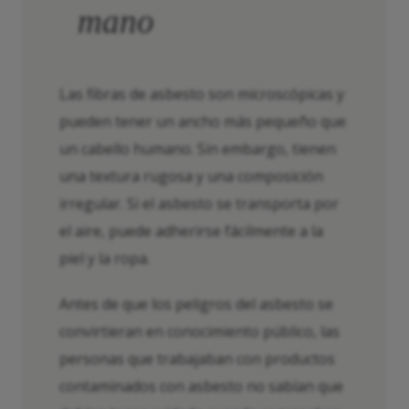
mano
Las fibras de asbesto son microscópicas y
pueden tener un ancho más pequeño que
un cabello humano. Sin embargo, tienen
una textura rugosa y una composición
irregular. Si el asbesto se transporta por
el aire, puede adherirse fácilmente a la
piel y la ropa.
Antes de que los peligros del asbesto se
convirtieran en conocimiento público, las
personas que trabajaban con productos
contaminados con asbesto no sabían que