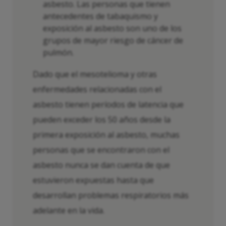
asbesto. Las personas que tienen
antecedentes de tabaquismo y
exposición al asbesto son uno de los
grupos de mayor riesgo de cáncer de
pulmón.
Dado que el mesotelioma y otras
enfermedades relacionadas con el
asbesto tienen períodos de latencia que
pueden exceder los 50 años desde la
primera exposición al asbesto, muchas
personas que se encontraron con el
asbesto nunca se dan cuenta de que
estuvieron expuestas hasta que
desarrollan problemas respiratorios más
adelante en la vida.