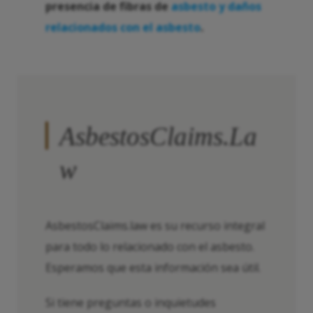
presencia de fibras de
asbesto y daños
relacionados con el asbesto
.
AsbestosClaims.La
w
AsbestosClaims.law es su recurso integral
para todo lo relacionado con el asbesto.
Esperamos que esta información sea útil.
Si tiene preguntas o inquietudes