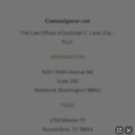
Comuníquese con
The Law Offices of Justinian C. Lane, Esq –
PLLC
WASHINGTON
8201 164th Avenue NE
Suite 200
Redmond, Washington 98052
TEXAS
2704 Meister Pl.
Round Rock, TX 78664