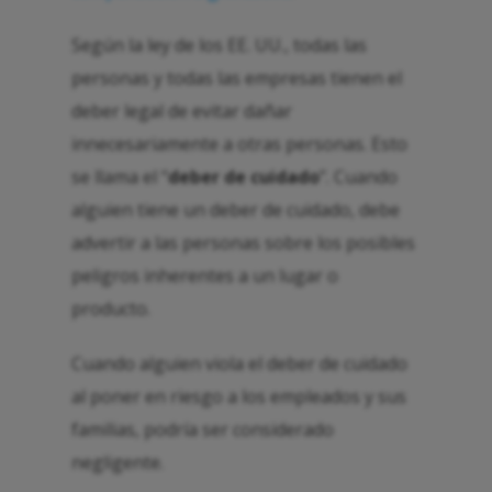
Según la ley de los EE. UU., todas las
personas y todas las empresas tienen el
deber legal de evitar dañar
innecesariamente a otras personas. Esto
se llama el “
deber de cuidado
”. Cuando
alguien tiene un deber de cuidado, debe
advertir a las personas sobre los posibles
peligros inherentes a un lugar o
producto.
Cuando alguien viola el deber de cuidado
al poner en riesgo a los empleados y sus
familias, podría ser considerado
negligente.