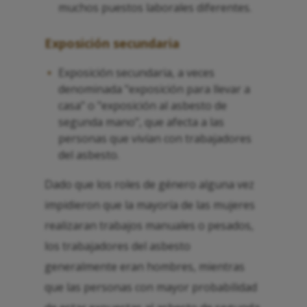
muchos puestos laborales diferentes.
Exposición secundaria
Exposición secundaria, a veces
denominada "exposición para llevar a
casa" o "exposición al asbesto de
segunda mano", que afecta a las
personas que vivían con trabajadores
del asbesto.
Dado que los roles de género alguna vez
impidieron que la mayoría de las mujeres
realizaran trabajos manuales o pesados,
los trabajadores del asbesto
generalmente eran hombres, mientras
que las personas con mayor probabilidad