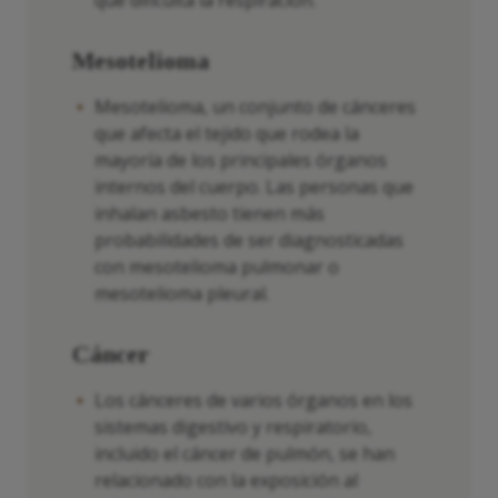
que dificulta la respiración.
Mesotelioma
Mesotelioma, un conjunto de cánceres
que afecta el tejido que rodea la
mayoría de los principales órganos
internos del cuerpo. Las personas que
inhalan asbesto tienen más
probabilidades de ser diagnosticadas
con mesotelioma pulmonar o
mesotelioma pleural.
Cáncer
Los cánceres de varios órganos en los
sistemas digestivo y respiratorio,
incluido el cáncer de pulmón, se han
relacionado con la exposición al