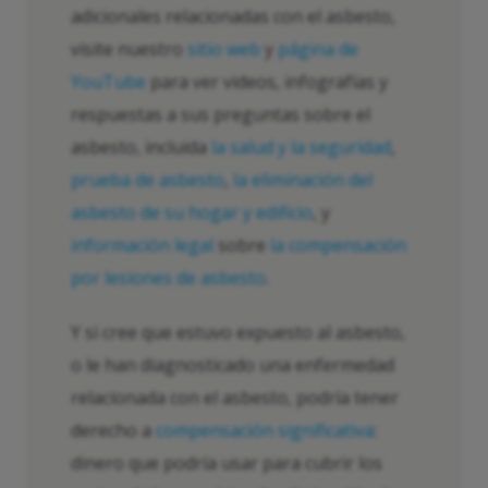
adicionales relacionadas con el asbesto,
visite nuestro
sitio web
y
página de
YouTube
para ver videos, infografías y
respuestas a sus preguntas sobre el
asbesto, incluida
la salud y la seguridad
,
prueba de asbesto
,
la eliminación del
asbesto de su hogar y edificio
, y
información legal
sobre
la compensación
por lesiones de asbesto
.
Y si cree que estuvo expuesto al asbesto,
o le han diagnosticado una enfermedad
relacionada con el asbesto, podría tener
derecho a
compensación significativa
:
dinero que podría usar para cubrir los