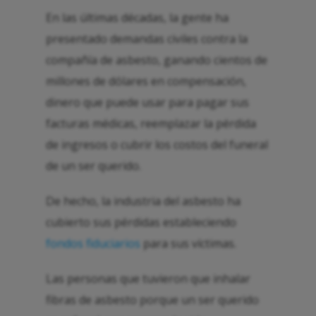
En las últimas décadas, la gente ha
presentado demandas civiles contra la
compañía de asbesto, ganando cientos de
millones de dólares en compensación,
dinero que puede usar para pagar sus
facturas médicas, reemplazar la pérdida
de ingresos o cubrir los costos del funeral
de un ser querido.
De hecho, la industria del asbesto ha
cubierto sus pérdidas estableciendo
fondos fiduciarios
para sus víctimas.
Las personas que tuvieron que inhalar
fibras de asbesto porque un ser querido