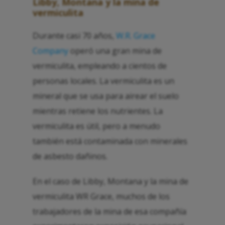
Libby, Montana y la mina de
vermiculita
Durante casi 70 años,
W.R. Grace
Company
operó una gran mina de
vermiculita, empleando a cientos de
personas locales. La vermiculita es un
mineral que se usa para airear el suelo
mientras retiene los nutrientes. La
vermiculita es útil, pero a menudo
también está contaminada con minerales
de asbesto dañinos.
En el caso de Libby, Montana y la mina de
vermiculita WR Grace, muchos de los
trabajadores de la mina de esa compañía