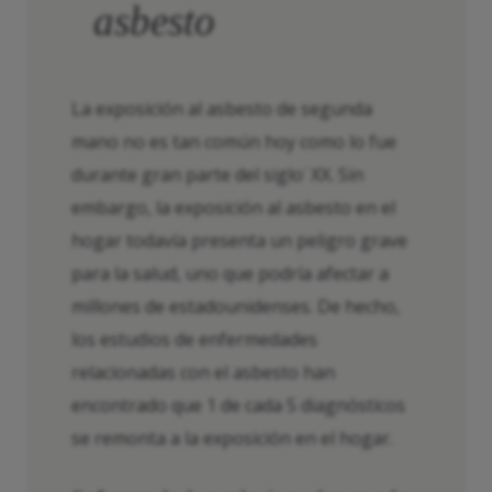
asbesto
La exposición al asbesto de segunda
mano no es tan común hoy como lo fue
durante gran parte del siglo
XX. Sin
°
embargo, la exposición al asbesto en el
hogar todavía presenta un peligro grave
para la salud, uno que podría afectar a
millones de estadounidenses. De hecho,
los estudios de enfermedades
relacionadas con el asbesto han
encontrado que 1 de cada 5 diagnósticos
se remonta a la exposición en el hogar.