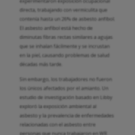
experimentaron exposición ocupacional
directa, trabajando con vermiculita que
contenía hasta un 26% de asbesto anfíbol.
El asbesto anfíbol está hecho de
diminutas fibras rectas similares a agujas
que se inhalan fácilmente y se incrustan
en la piel, causando problemas de salud
décadas más tarde.
Sin embargo, los trabajadores no fueron
los únicos afectados por el amianto. Un
estudio de investigación basado en Libby
exploró la exposición ambiental al
asbesto y la prevalencia de enfermedades
relacionadas con el asbesto entre
personas que nunca trabajaron en WR