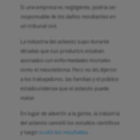
Si una empresa es negligente, podría ser
responsable de los daños resultantes en
un tribunal civil.
La industria del asbesto supo durante
décadas que sus productos estaban
asociados con enfermedades mortales
como el mesotelioma. Pero no les dijeron
a los trabajadores, las familias y el público
estadounidense que el asbesto puede
matar.
En lugar de advertir a la gente, la industria
del asbesto canceló los estudios científicos
y luego
ocultó los resultados
.