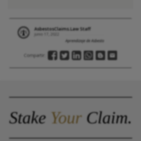
AsbestosClaims.Law Staff
junio 17, 2022
Aprendizaje de Asbesto
Compartir:
Stake
Your
Claim.