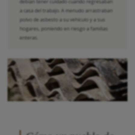
debían tener cuidado cuando regresaban
a casa del trabajo. A menudo arrastraban
polvo de asbesto a su vehículo y a sus
hogares, poniendo en riesgo a familias
enteras.