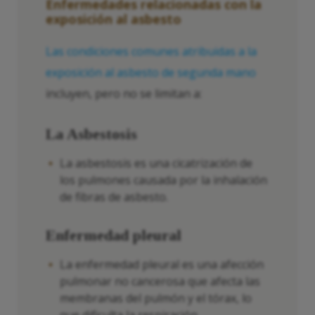
Enfermedades relacionadas con la
exposición al asbesto
Las condiciones comunes atribuidas a la
exposición al asbesto de segunda mano
incluyen, pero no se limitan a:
La Asbestosis
La asbestosis es una cicatrización de
los pulmones causada por la inhalación
de fibras de asbesto.
Enfermedad pleural
La enfermedad pleural es una afección
pulmonar no cancerosa que afecta las
membranas del pulmón y el tórax, lo