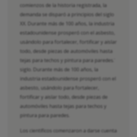
comienzos de la historia registrada, la
demanda se disparó a principios del siglo
XX. Durante más de 100 años, la industria
estadounidense prosperó con el asbesto,
usándolo para fortalecer, fortificar y aislar
todo, desde piezas de automóviles hasta
tejas para techos y pintura para paredes.
°
siglo. Durante más de 100 años, la
industria estadounidense prosperó con el
asbesto, usándolo para fortalecer,
fortificar y aislar todo, desde piezas de
automóviles hasta tejas para techos y
pintura para paredes.
Los científicos comenzaron a darse cuenta