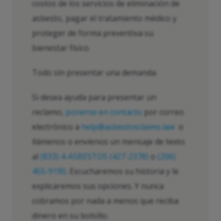
costos de los servicios de eliminación de
asbesto, pagar el tratamiento médico y
proteger de forma preventiva su
bienestar físico.
Todo sin presentar una demanda.
Si desea ayuda para presentar un
reclamo,
ponerse en contacto
por correo
electrónico a
help@asbestosclaims.law
o
llámenos o envíenos un mensaje de texto
al
(833) 4-ASBESTOS (427-2378)
o
(206)
455-9190
. Escucharemos su historia y le
explicaremos sus opciones. Y nunca
cobramos por nada a menos que reciba
dinero en su bolsillo.