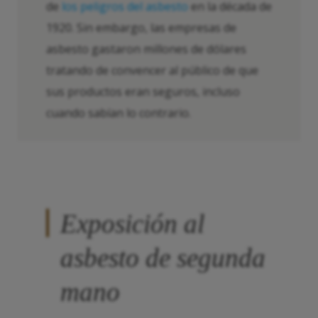
de
los peligros del asbesto
en la década de
1920. Sin embargo, las empresas de
asbesto gastaron millones de dólares
tratando de convencer al público de que
sus productos eran seguros, incluso
cuando sabían lo contrario.
Exposición al
asbesto de segunda
mano